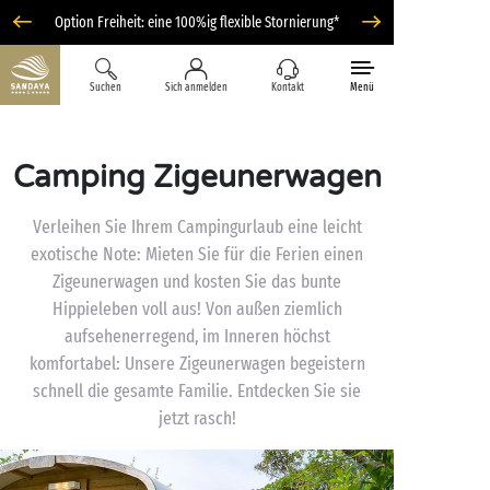
Option Freiheit: eine 100%ig flexible Stornierung*
Suchen
Sich anmelden
Kontakt
Menü
Camping Zigeunerwagen
Verleihen Sie Ihrem Campingurlaub eine leicht
exotische Note: Mieten Sie für die Ferien einen
Zigeunerwagen und kosten Sie das bunte
Hippieleben voll aus! Von außen ziemlich
aufsehenerregend, im Inneren höchst
komfortabel: Unsere Zigeunerwagen begeistern
schnell die gesamte Familie. Entdecken Sie sie
jetzt rasch!