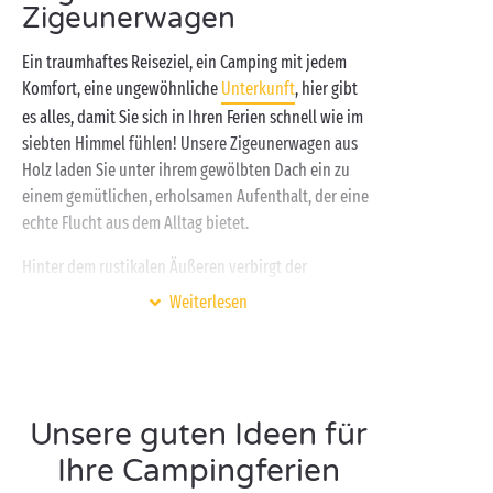
Zigeunerwagen
Ein traumhaftes Reiseziel, ein Camping mit jedem
Komfort, eine ungewöhnliche
Unterkunft
, hier gibt
es alles, damit Sie sich in Ihren Ferien schnell wie im
siebten Himmel fühlen! Unsere Zigeunerwagen aus
Holz laden Sie unter ihrem gewölbten Dach ein zu
einem gemütlichen, erholsamen Aufenthalt, der eine
echte Flucht aus dem Alltag bietet.
Hinter dem rustikalen Äußeren verbirgt der
Zigeunerwagen ein Inneres, das wie ein traditionelles
Weiterlesen
Cottage
eingerichtet ist: voll ausgestattete Küche,
Entspannungsecke im Wohnzimmer, Badezimmer,
separate Schlafzimmer … Er verfügt sogar über eine
beschattete Terrasse, auf der Sie alle gemeinsam von
Unsere guten Ideen für
der schönen Umgebung profitieren können! Sind Sie
bereit, eine noch nie dagewesene Camping-Erfahrung
Ihre Campingferien
zu machen?