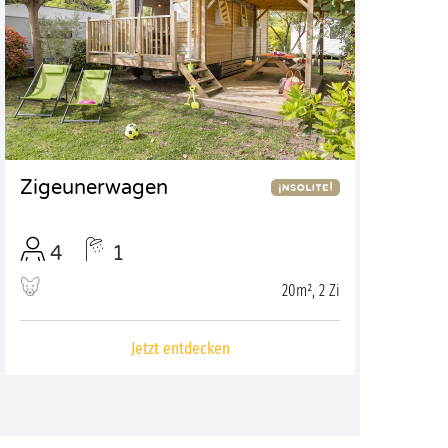
Zigeunerwagen
4
1
20m², 2 Zi
Jetzt entdecken