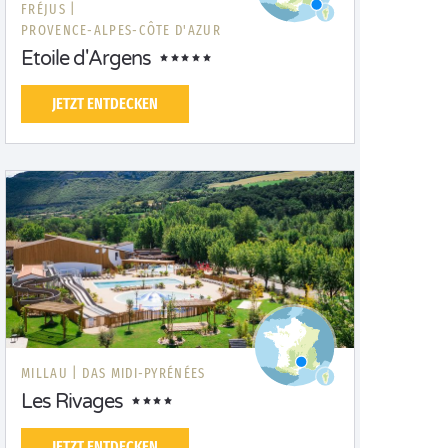
FRÉJUS |
PROVENCE-ALPES-CÔTE D'AZUR
Etoile d'Argens
JETZT ENTDECKEN
MILLAU |
DAS MIDI-PYRÉNÉES
Les Rivages
JETZT ENTDECKEN