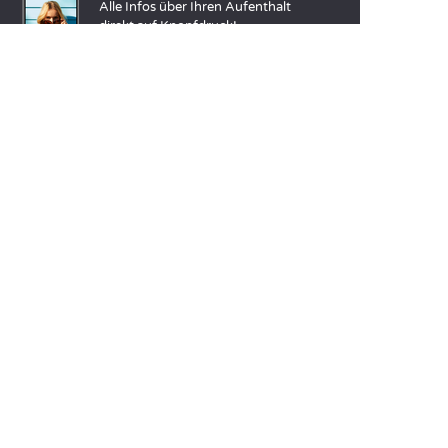
Alle Infos über Ihren Aufenthalt
direkt auf Knopfdruck!
Weitere Infos
SPRACHEN
Nederlands
English
Español
Français
Deutsch
Italiano
UNSERE FERIENIDEEN
Camping Atlantikküste