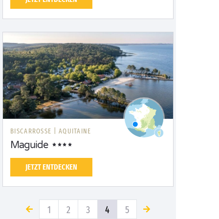
BISCARROSSE |
AQUITAINE
Maguide
JETZT ENTDECKEN
1
2
3
4
5