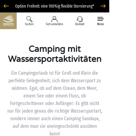
Option Freiheit: eine 100%ig flexible Stornierung*
Suchen
Sich anmelden
Kontakt
Menü
Camping mit
Wassersportaktivitäten
Ein Campingurlaub ist für Groß und Klein die
perfekte Gelegenheit, sich dem Wassersport zu
widmen. Egal, ob auf dem Ozean, dem Meer,
einem See oder einem Fluss, ob
Fortgeschrittener oder Anfänger: Es gibt nicht
nur für jeden genau die richtige Wassersportart,
sondern immer auch einen Camping Sandaya,
auf dem man sie uneingeschränkt ausüben
kann!