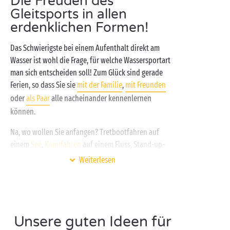
Die Freuden des
Gleitsports in allen
erdenklichen Formen!
Das Schwierigste bei einem Aufenthalt direkt am
Wasser ist wohl die Frage, für welche Wassersportart
man sich entscheiden soll! Zum Glück sind gerade
Ferien, so dass Sie sie
mit der Familie
,
mit Freunden
oder
als Paar
alle nacheinander kennenlernen
können.
Na, wo wollen Sie anfangen? Tretbootfahren auf
einem
See
,
Kanufahren
auf einem Fluss, Stand-up-
Paddling auf den ruhigen Gewässern des
Mittelmeers
Weiterlesen
oder eher traditionell eine Runde Schwimmen –
perfekt für all diejenigen, die sich auf sanfte Weise
ein wenig ausprobieren möchten. Wer hingegen
Sport mit Nervenkitzel verbinden will, wird sich eher
Unsere guten Ideen für
für Canyoning, Wasserski oder
Surfen
entscheiden.