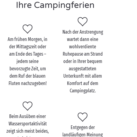
Ihre Campingferien
Und falls Sie sich schließlich als echter Seemann oder
Navigator fühlen möchten, gehen Sie an Bord eines
Bootes und stechen Sie in See! Ob Segel- oder
Motorboot, Ihr schwimmender Untersatz vermittelt
Nach der Anstrengung
Ihnen ein Gefühl von absoluter Freiheit. Großes
Am frühen Morgen, in
wartet dann eine
Seebären-Ehrenwort!
der Mittagszeit oder
wohlverdiente
am Ende des Tages –
Ruhepause am Strand
jedem seine
oder in Ihrer bequem
bevorzugte Zeit, um
ausgestatteten
dem Ruf der blauen
Unterkunft mit allem
Fluten nachzugeben!
Komfort auf dem
Campingplatz.
Beim Ausüben einer
Wassersportaktivität
Entgegen der
zeigt sich meist beides,
landläufigen Meinung