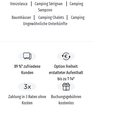
Venzolasca
Camping Sérignan
Camping
Sampzon
Baumhäuser
Camping Chalets
Camping
Ungewöhnliche Unterkünfte
89 %* zufriedene
Option Freiheit:
Kunden
erstatteter Aufenthalt
bis zu T-14*
Zahlung in 3 Raten ohne
Buchungsgebühren
Kosten
kostenlos