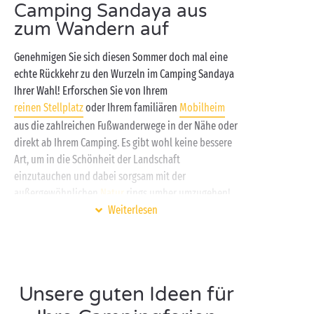
Camping Sandaya aus
zum Wandern auf
Genehmigen Sie sich diesen Sommer doch mal eine
echte Rückkehr zu den Wurzeln im Camping Sandaya
Ihrer Wahl! Erforschen Sie von Ihrem
reinen Stellplatz
oder Ihrem familiären
Mobilheim
aus die zahlreichen Fußwanderwege in der Nähe oder
direkt ab Ihrem Camping. Es gibt wohl keine bessere
Art, um in die Schönheit der Landschaft
einzutauchen und dabei sorgsam mit der
außergewöhnlichen
Natur
rings umher umzugehen!
Weiterlesen
Bergseen
, geheimnisvolle Wälder, tiefe Täler oder
üppig grüne Hügel: Sie werden die Gelegenheit
haben, großartige Landschaften kennenzulernen,
von spektakulären Ausblicken zu profitieren und auf
Unsere guten Ideen für
dem Weg einige unvermutete Schätze aufzuspüren.
Sie ziehen es vor, am Wasser entlangzuspazieren?