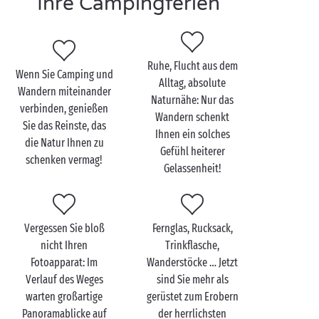
Ihre Campingferien
Dann werden Sie sicher die berühmten Zöllnerpfade
begeistern, die sich hoch über dem
Ozean
oder den
türkisblauen Fluten des
Mittelmeers
dahinschlängeln. Es gibt wohl nichts Schöneres als
Ruhe, Flucht aus dem
Wenn Sie Camping und
einen sportlichen Ausflug, bei dem Sie sich durch
Alltag, absolute
Wandern miteinander
einen erfrischenden Kopfsprung belohnen können –
Naturnähe: Nur das
verbinden, genießen
da schalten Sie 100%ig ab!
Wandern schenkt
Sie das Reinste, das
Ihnen ein solches
die Natur Ihnen zu
Um sicherzugehen, dass Sie nicht unterwegs den
Gefühl heiterer
schenken vermag!
falschen Weg einschlagen, holen Sie sich einfach ein
Gelassenheit!
paar Tipps am Empfang Ihres Campings, um Ihre
Wanderstrecke vorzubereiten: In einem Camping
Sandaya warten stets Karten und nützliche
Vergessen Sie bloß
Fernglas, Rucksack,
Ratschläge auf Sie!
nicht Ihren
Trinkflasche,
Fotoapparat: Im
Wanderstöcke … Jetzt
Verlauf des Weges
sind Sie mehr als
warten großartige
gerüstet zum Erobern
Panoramablicke auf
der herrlichsten