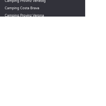
Camping Provinz Venedig
Camping Costa Brava
Camping Provinz Verona
SANDAYA
Empfangen Sie unseren Newsletter
Entdecken Sie unseren Katalog
Vergleichen Sie unsere Unterkünfte
Vergleichen Sie unsere Stellplätze
Unsere CSR-Verpflichtungen
Gruppen und Seminare
Unser Serviceangebot à la carte
KUNDENABTEILUNG