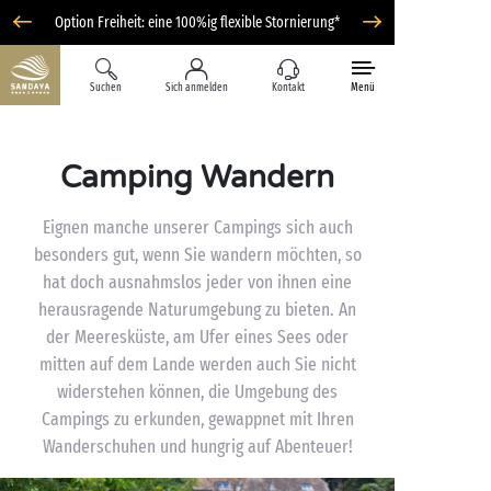
Option Freiheit: eine 100%ig flexible Stornierung*
Suchen
Sich anmelden
Kontakt
Menü
Camping Wandern
Eignen manche unserer Campings sich auch
besonders gut, wenn Sie wandern möchten, so
hat doch ausnahmslos jeder von ihnen eine
herausragende Naturumgebung zu bieten. An
der Meeresküste, am Ufer eines Sees oder
mitten auf dem Lande werden auch Sie nicht
widerstehen können, die Umgebung des
Campings zu erkunden, gewappnet mit Ihren
Wanderschuhen und hungrig auf Abenteuer!