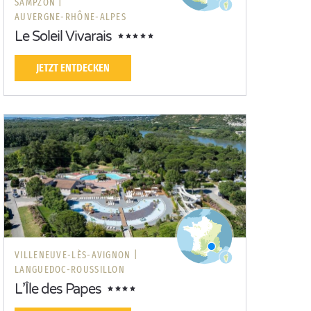
SAMPZON |
AUVERGNE-RHÔNE-ALPES
Le Soleil Vivarais
JETZT ENTDECKEN
VILLENEUVE-LÈS-AVIGNON |
LANGUEDOC-ROUSSILLON
L’Île des Papes