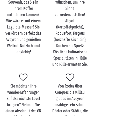
Souvenir, das Sie in
wünschen, um ihre
Das Aveyron zu zweit
Ihrem Koffer
Sinne
entdecken
mitnehmen können?
zufriedenzustellen!
Wie wäre es mit einem
Aligot
Im Naturschutzgebiet Rougier de Camarès scheint ein
Laguiole-Messer? Sie
(Kartoffelgericht),
Hauch Wildwest zu wehen … Die rote Erde und die
verkörpern perfekt das
Roquefort, Farçous
hügelige Landschaft erinnern nämlich
Aveyron und genießen
(herzhafte Küchlein),
unwiderstehlich an die Wüstenkulisse von Colorado,
Weltruf. Nützlich und
Kuchen am Spieß:
dabei besteht kein Zweifel: Sie befinden sich wirklich
langlebig!
Köstliche kulinarische
im Aveyron! Diese einzigartige Landschaft können
Spezialitäten in Hülle
Sie auf Ihren
Wanderungen
zu zweit in allen Details
und Fülle erwarten Sie.
neu oder wiederentdecken, es warten aber noch viele
weitere Schätze wie die Abtei von Sylvanès, das
Schloss von Montaigut oder das Dorf Camarès, das
für seine Biskuitfabrik bekannt ist – perfekt für eine
Sie möchten Ihre
Von Rodez über
kleine Stärkung nach der Anstrengung!
Wander-Erfahrungen
Conques bis Millau
auf das nächste Level
gibt es im Aveyron
Der Regionale Naturpark Grands Causses, in dem sich
bringen? Nehmen Sie
unzählige sehr schöne
Millau
befindet, ist der drittgrößte Naturpark
einen Abschnitt des GR
Dörfer oder Städte, die
Frankreichs und wird Naturliebhaber wie auch