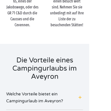
65, eines der
einen Besuch wert
Outdoor-Aktivisten glücklich machen. Hier erstreckt
Jakobswege, oder des
sind. Nehmen Sie sie
sich Ihr Spielfeld nämlich über nicht weniger als
GR 71 C&D durch die
unbedingt mit auf Ihre
330.000 Hektar! Auf dem Programm stehen kleine
Causses und die
Liste der zu
Touren auf der Straße der Mühlen, Klettern oder eine
Cevennen.
besuchenden Stätten!
Fahrt mit dem
Kanu
die Tarn-Schluchten hinab. Los
geht‘s mit dem Abenteuer!
Die Vorteile eines
Campingurlaubs im
Aveyron
Welche Vorteile bietet ein
Campingurlaub im Aveyron?