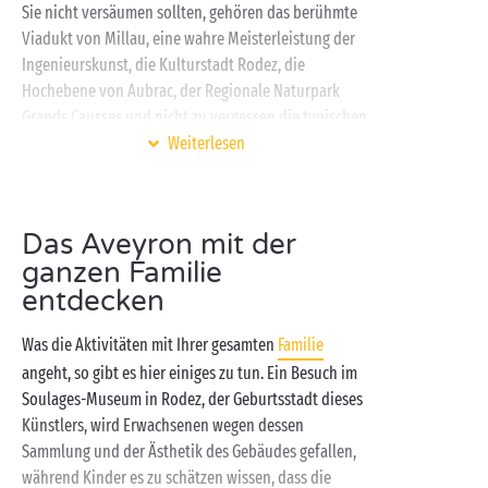
Sie nicht versäumen sollten, gehören das berühmte
Viadukt von Millau, eine wahre Meisterleistung der
Ingenieurskunst, die Kulturstadt Rodez, die
Hochebene von Aubrac, der Regionale Naturpark
Grands Causses und nicht zu vergessen die typischen
Dörfer Belcastel oder Sainte-Eulalie-d'Olt. Dies ist
Weiterlesen
allerdings nur eine kleine Auswahl all dessen, was
hier auf Sie wartet!
Das Aveyron mit der
Für Ihren Urlaub im Aveyron einen Camping Sandaya
zu wählen, ist definitiv eine hervorragende Idee …
ganzen Familie
Die Gründe hierfür sind vielfältig: ein schöner
entdecken
Badebereich
zum Planschen mit der Familie, eine
Was die Aktivitäten mit Ihrer gesamten
Familie
bevorzugte geografische Lage, um die schönsten Orte
der Region zu erkunden, Unterkünfte für jeden
angeht, so gibt es hier einiges zu tun. Ein Besuch im
Geschmack, Aktivitäten für Groß und Klein … Und die
Soulages-Museum in Rodez, der Geburtsstadt dieses
Liste geht noch weiter!
Künstlers, wird Erwachsenen wegen dessen
Sammlung und der Ästhetik des Gebäudes gefallen,
während Kinder es zu schätzen wissen, dass die