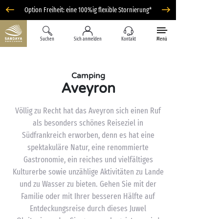
Option Freiheit: eine 100%ig flexible Stornierung*
Suchen
Sich anmelden
Kontakt
Menü
Camping
Aveyron
Völlig zu Recht hat das Aveyron sich einen Ruf
als besonders schönes Reiseziel in
Südfrankreich erworben, denn es hat eine
spektakuläre Natur, eine renommierte
Gastronomie, ein reiches und vielfältiges
Kulturerbe sowie unzählige Aktivitäten zu Lande
und zu Wasser zu bieten. Gehen Sie mit der
Familie oder mit Ihrer besseren Hälfte auf
Entdeckungsreise durch dieses Juwel