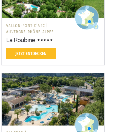
VALLON-PONT-D’ARC |
AUVERGNE-RHÔNE-ALPES
La Roubine
JETZT ENTDECKEN