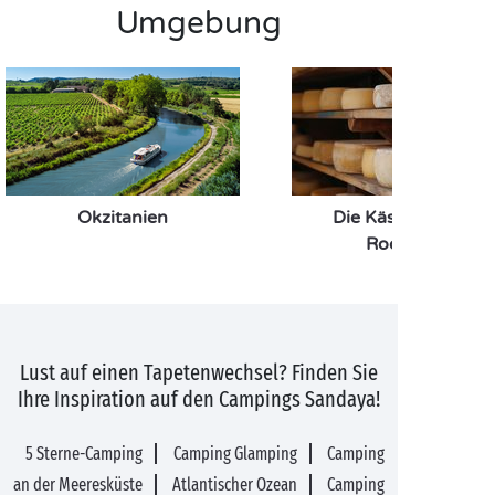
kleinen Stopp an einem der zahlreichen
Umgebung
Aussichtspunkte einlegen, um das
Viadukt von Millau
zu bestaunen.
Reservieren Sie also rasch Ihren Campingaufenthalt
in Sainte-Enimie!
Okzitanien
Die Käsekeller von
Roquefort
Lust auf einen Tapetenwechsel? Finden Sie
Ihre Inspiration auf den Campings Sandaya!
5 Sterne-Camping
Camping Glamping
Camping
an der Meeresküste
Atlantischer Ozean
Camping