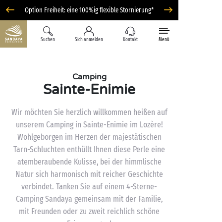
Option Freiheit: eine 100%ig flexible Stornierung*
Suchen
Sich anmelden
Kontakt
Menü
Camping
Sainte-Enimie
Wir möchten Sie herzlich willkommen heißen auf
unserem Camping in Sainte-Enimie im Lozère!
Wohlgeborgen im Herzen der majestätischen
Tarn-Schluchten enthüllt Ihnen diese Perle eine
atemberaubende Kulisse, bei der himmlische
Natur sich harmonisch mit reicher Geschichte
verbindet. Tanken Sie auf einem 4-Sterne-
Camping Sandaya gemeinsam mit der Familie,
mit Freunden oder zu zweit reichlich schöne