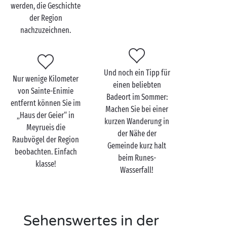
werden, die Geschichte
warten jederzeit auf Sie, wenn Sie Urlaub auf einem
der Region
Camping in Sainte-Enimie machen ... Gönnen Sie sich
nachzuzeichnen.
diese Auszeit in idyllischer Umgebung und erleben
Sie wahrhaft
romantische
Ferien. Spazieren Sie Hand
in Hand durch die Gassen dieses mittelalterlichen
Dorfes und entdecken Sie gemeinsam den Zauber der
Und noch ein Tipp für
Nur wenige Kilometer
Tarn-Schluchten. Wenn die Sonne dann langsam
einen beliebten
von Sainte-Enimie
hinter dem Horizont versinkt, können Sie es sich am
Badeort im Sommer:
entfernt können Sie im
Flussufer
gemütlich machen und das betörende
Machen Sie bei einer
„Haus der Geier“ in
kurzen Wanderung in
Schauspiel der letzten goldenen Sonnenstrahlen
Meyrueis die
der Nähe der
bestaunen, die sich auf den mächtigen Klippen
Raubvögel der Region
Gemeinde kurz halt
widerspiegeln. Romantischer geht‘s wohl kaum!
beobachten. Einfach
beim Runes-
klasse!
Und am nächsten Tag können Sie dann von Ihrem
Wasserfall!
Camping Sandaya aus die Abtei von Sainte-Enimie
besichtigen, ein Juwel romanischer Architektur, deren
Ursprünge im 8. Jahrhundert liegen. Nicht weit davon
entfernt können Sie an der Straße nach Millau einen
Sehenswertes in der