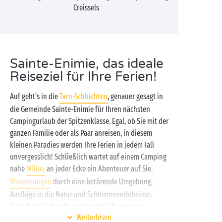
Creissels
Sainte-Enimie, das ideale
Reiseziel für Ihre Ferien!
Auf geht‘s in die
Tarn-Schluchten
, genauer gesagt in
die Gemeinde Sainte-Enimie für Ihren nächsten
Campingurlaub der Spitzenklasse. Egal, ob Sie mit der
ganzen Familie oder als Paar anreisen, in diesem
kleinen Paradies werden Ihre Ferien in jedem Fall
unvergesslich! Schließlich wartet auf einem Camping
nahe
Millau
an jeder Ecke ein Abenteuer auf Sie.
Wanderungen
durch eine betörende Umgebung,
Ausflüge in die Natur und Schlemmererlebnisse.
Verfallen Sie dem bezaubernden Charme von
Weiterlesen
Camping in der Nähe von Saint-Enimie im
Aveyron
.