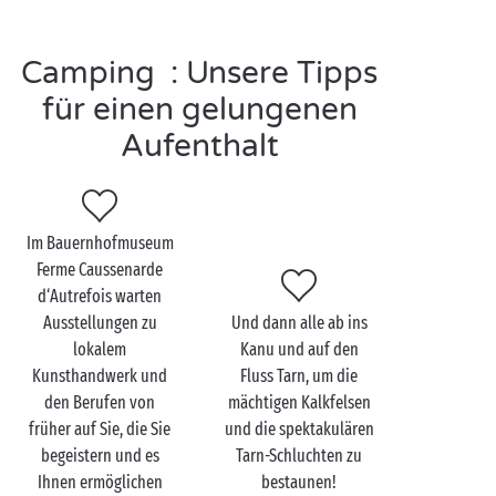
Auf einem
4-Sterne-Camping
profitieren Sie während
Camping : Unsere Tipps
Ihrer angenehm faulen Urlaubstage vom
Badebereich
mit
beheiztem Schwimmbad
, Sprudelbädern und
für einen gelungenen
Rutschen. Ihre kleinen Schätze werden sich in dieser
Aufenthalt
Zeit bestens in unseren
kostenlosen Kinderclubs
amüsieren, mit Animationen, die speziell für sie
organisiert werden. Sie brennen darauf, ein wenig
Sport zu machen? Dann ist unsere Multisport-Anlage
Im Bauernhofmuseum
gerne für Sie da, wo Sie sich mit der gesamten Familie
Ferme Caussenarde
so richtig verausgaben können!
d‘Autrefois warten
Ausstellungen zu
Und dann alle ab ins
lokalem
Kanu und auf den
Kunsthandwerk und
Fluss Tarn, um die
Sainte-Enimie zu zweit
den Berufen von
mächtigen Kalkfelsen
entdecken
früher auf Sie, die Sie
und die spektakulären
begeistern und es
Tarn-Schluchten zu
Außergewöhnliche Erinnerungen und himmlische
Ihnen ermöglichen
bestaunen!
gemeinsame Momente mit Ihrer besseren Hälfte