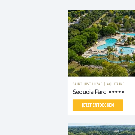
SAINT-JUST-LUZAC
|
AQUITAINE
Séquoia Parc
JETZT ENTDECKEN