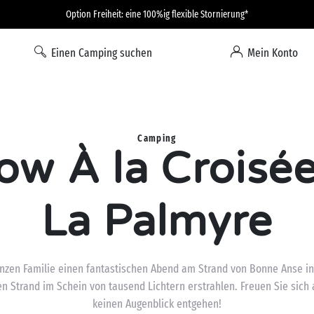
Option Freiheit: eine 100%ig flexible Stornierung*
Einen Camping suchen
Mein Konto
Camping
w À la Croisée
La Palmyre
nzen Familie einen fantastischen Abend am Strand von Bonne Anse i
n Strand im Schein von tausend Lichtern erstrahlen. Freuen Sie sich au
keinen Augenblick entgehen!