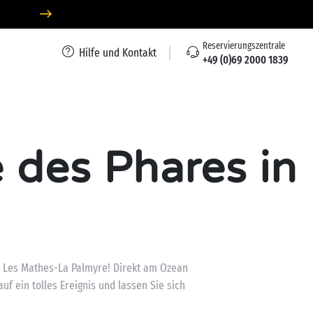
Reservierungszentrale
Hilfe und Kontakt
+49 (0)69 2000 1839
 des Phares in
n Les Mathes-La Palmyre! Direkt am Ozean
f ein tolles Ereignis und lassen Sie sich