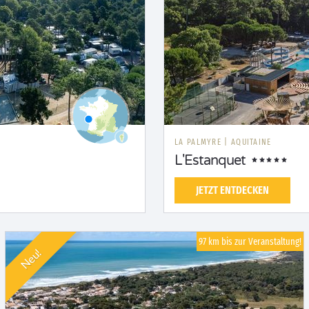
LA PALMYRE
|
AQUITAINE
L'Estanquet
JETZT ENTDECKEN
97 km bis zur Veranstaltung!
Neu!