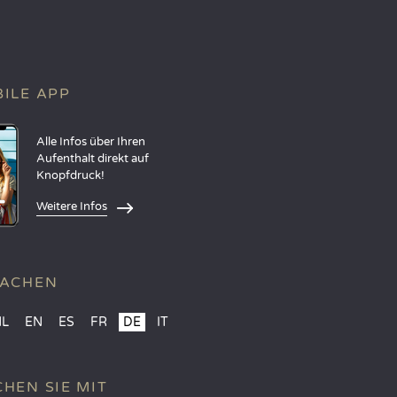
ILE APP
Alle Infos über Ihren
Aufenthalt direkt auf
Knopfdruck!
Weitere Infos
RACHEN
NL
EN
ES
FR
DE
IT
HEN SIE MIT