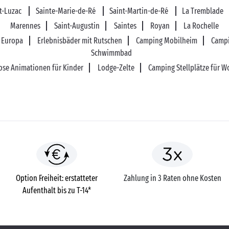
st-Luzac
Sainte-Marie-de-Ré
Saint-Martin-de-Ré
La Tremblade
Marennes
Saint-Augustin
Saintes
Royan
La Rochelle
n Europa
Erlebnisbäder mit Rutschen
Camping Mobilheim
Campi
Schwimmbad
ose Animationen für Kinder
Lodge-Zelte
Camping Stellplätze für 
Option Freiheit: erstatteter
Zahlung in 3 Raten ohne Kosten
Aufenthalt bis zu T-14*