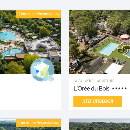
32 km bis zur Veranstaltung!
LA PALMYRE
|
AQUITAINE
L'Orée du Bois
JETZT ENTDECKEN
9 km bis zur Veranstaltung!