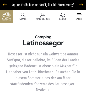
Option Freiheit: eine 100%ig flexible Stornierung*
Suchen
Sich anmelden
Kontakt
Menü
Camping
Latinossegor
Hossegor ist nicht nur ein weltweit bekannter
Surfspot, dieser beliebte, im Süden der Landes
gelegene Badeort ist ebenso ein Magnet für
Liebhaber von Latin-Rhythmen. Besuchen Sie in
diesem Sommer eines der am Meer
stattfindenden Konzerte des Latinossegor-
Festivals.