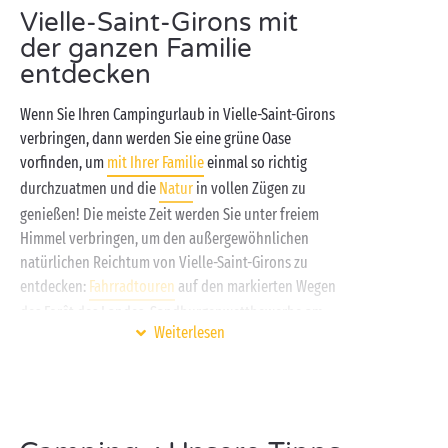
Crusoe in einem Abenteurer-
Lodge-Zelt
? Nutzen Sie
Vielle-Saint-Girons mit
die vielfältigen Aktivitäten vor Ort: Wassersport auf
der ganzen Familie
dem nahe gelegenen Lac de
Léon
, Tennis, Volleyball,
entdecken
Fitness im Freien ... Und ganz zu schweigen von den
unzähligen Streifzügen im Herzen des Waldes! Um zu
Wenn Sie Ihren Campingurlaub in Vielle-Saint-Girons
entspannen oder sich auf sanfte Weise zu betätigen,
verbringen, dann werden Sie eine grüne Oase
können Sie natürlich auch nach Belieben die
vorfinden, um
mit Ihrer Familie
einmal so richtig
türkisblauen Schwimmbäder des Erlebnisbads
durchzuatmen und die
Natur
in vollen Zügen zu
genießen. Willkommen in Ihrem neuen Zuhause
genießen! Die meiste Zeit werden Sie unter freiem
unter der Sonne der
Aquitaine
!
Himmel verbringen, um den außergewöhnlichen
natürlichen Reichtum von Vielle-Saint-Girons zu
entdecken:
Fahrradtouren
auf den markierten Wegen
des Forêt des Landes, Sandburgenwettbewerbe am
Weiterlesen
Ozean, Badefreuden im Süßwasser... Auf einem
Camping Sandaya erwartet Sie mehr als nur Urlaub,
vielmehr eine echte Rückkehr zu den Wurzeln!
Um Sport, Auszeit und heiteres Lachen mit Ihrer