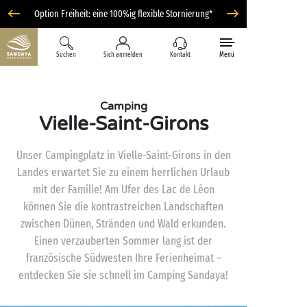
Option Freiheit: eine 100%ig flexible Stornierung*
Suchen
Sich anmelden
Kontakt
Menü
Camping
Vielle-Saint-Girons
Unser Campingplatz in Vielle-Saint-Girons in den
Landes erwartet Sie zu einem herrlichen Urlaub
mit der Familie! Am Ufer des Lac de Léon
können Sie die kontrastreichen Landschaften
zwischen Dünen, Stränden und Wald erkunden.
Einen verzauberten Sommer lang ist der
französische Südwesten Ihre Ferienheimat –
entdecken Sie sie schnell im Camping Sandaya!