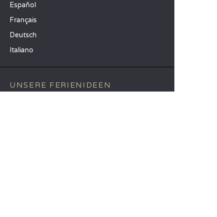
Español
Français
Deutsch
Italiano
UNSERE FERIENIDEEN
Camping Atlantikküste
Camping Südfrankreich
Camping am Meer
TOP-REISEZIELE
Camping Provinz Venedig
Camping Costa Brava
Camping Provinz Verona