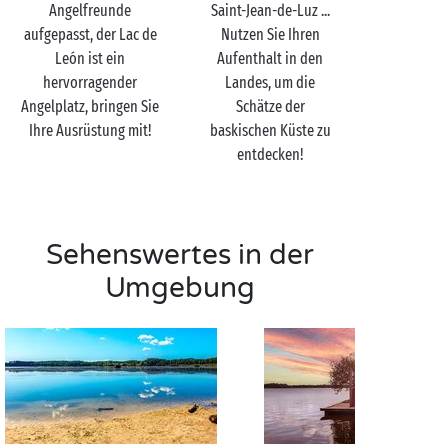
Angelfreunde
Saint-Jean-de-Luz ...
erstaunlicher Wasserlauf, der den Lac de Léon mit
aufgepasst, der Lac de
Nutzen Sie Ihren
dem Ozean verbindet. Dieses Naturreservat, das
León ist ein
Aufenthalt in den
zurecht den Beinamen „kleines Amazonien der
hervorragender
Landes, um die
Landes“ trägt, offenbart außergewöhnliche
Angelplatz, bringen Sie
Schätze der
Landschaften, die Sie ans andere Ende der Welt
Ihre Ausrüstung mit!
baskischen Küste zu
versetzen werden!
entdecken!
Sehenswertes in der
Umgebung