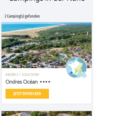
2 Camping(s) gefunden
ONDRES |
AQUITAINE
Ondres Océan
JETZT ENTDECKEN