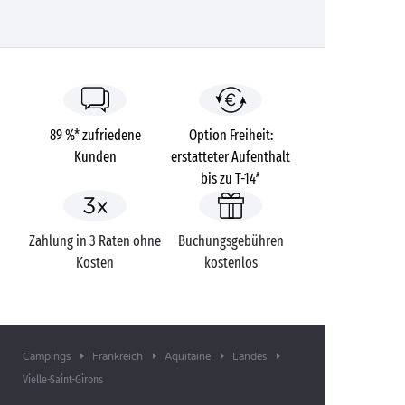
89 %* zufriedene
Option Freiheit:
Kunden
erstatteter Aufenthalt
bis zu T-14*
Zahlung in 3 Raten ohne
Buchungsgebühren
Kosten
kostenlos
Campings
Frankreich
Aquitaine
Landes
Vielle-Saint-Girons