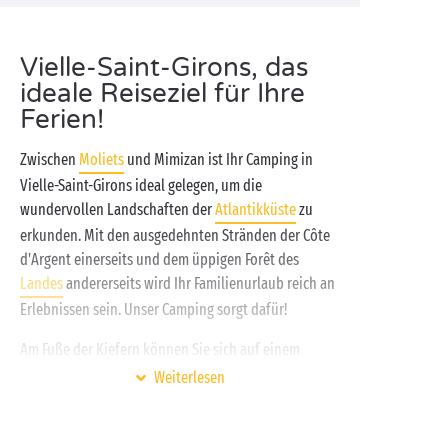
Vielle-Saint-Girons, das
ideale Reiseziel für Ihre
Ferien!
Zwischen
Moliets
und Mimizan ist Ihr Camping in
Vielle-Saint-Girons ideal gelegen, um die
wundervollen Landschaften der
Atlantikküste
zu
erkunden. Mit den ausgedehnten Stränden der Côte
d'Argent einerseits und dem üppigen Forêt des
Landes
andererseits wird Ihr Familienurlaub reich an
Erlebnissen sein. Unser Camping sorgt dafür!
Am Fuße der Kiefern können Sie sich auf einem
authentischen
Campingstellplatz
oder in einem voll
Weiterlesen
ausgestatteten
Cottage
bequem einrichten. Es sei
denn, Sie schlüpfen lieber in die Rolle von Robinson