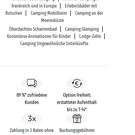
Frankreich und in Europa
Erlebnisbäder mit
Rutschen
Camping Mobilheim
Camping an der
Meeresküste
Überdachtes Schwimmbad
Camping Glamping
Kostenlose Animationen für Kinder
Lodge-Zelte
Camping Ungewöhnliche Unterkünfte
89 %* zufriedene
Option Freiheit:
Kunden
erstatteter Aufenthalt
bis zu T-14*
Zahlung in 3 Raten ohne
Buchungsgebühren