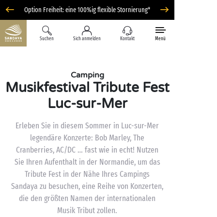
Option Freiheit: eine 100%ig flexible Stornierung*
Suchen
Sich anmelden
Kontakt
Menü
Camping
Musikfestival Tribute Fest
Luc-sur-Mer
Erleben Sie in diesem Sommer in Luc-sur-Mer
legendäre Konzerte: Bob Marley, The
Cranberries, AC/DC … fast wie in echt! Nutzen
Sie Ihren Aufenthalt in der Normandie, um das
Tribute Fest in der Nähe Ihres Campings
Sandaya zu besuchen, eine Reihe von Konzerten,
die den größten Namen der internationalen
Musik Tribut zollen.