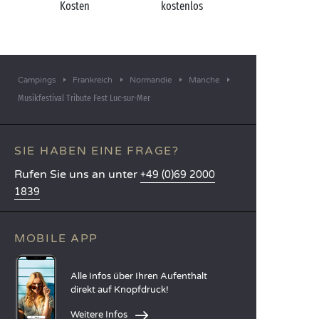
Kosten
kostenlos
Campings
Frankreich
Normandie
Manche
Musikfestival Tribute Fest Luc-sur-Mer
SIE HABEN EINE FRAGE?
Rufen Sie uns an unter
+49 (0)69 2000
1839
MOBILE APP
Alle Infos über Ihren Aufenthalt
direkt auf Knopfdruck!
Weitere Infos