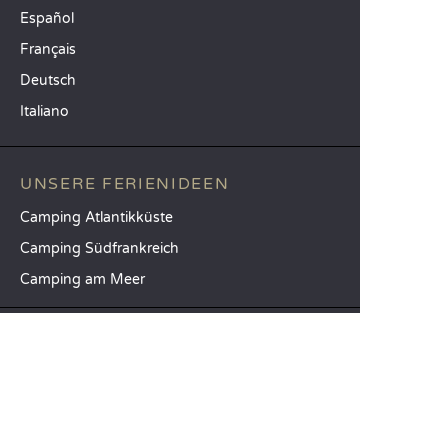
Español
Français
Deutsch
Italiano
UNSERE FERIENIDEEN
Camping Atlantikküste
Camping Südfrankreich
Camping am Meer
TOP-REISEZIELE
Camping Provinz Venedig
Camping Costa Brava
Camping Provinz Verona