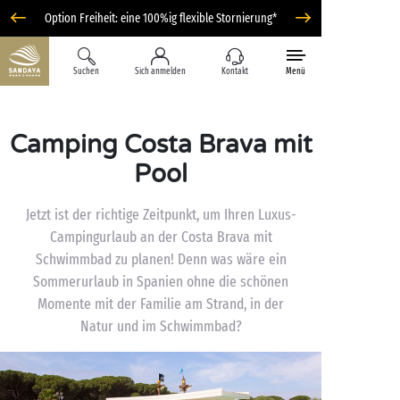
Option Freiheit: eine 100%ig flexible Stornierung*
Suchen
Sich anmelden
Kontakt
Menü
Camping Costa Brava mit
Pool
Jetzt ist der richtige Zeitpunkt, um Ihren Luxus-
Campingurlaub an der Costa Brava mit
Schwimmbad zu planen! Denn was wäre ein
Sommerurlaub in Spanien ohne die schönen
Momente mit der Familie am Strand, in der
Natur und im Schwimmbad?