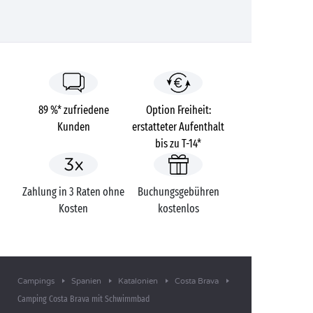
89 %* zufriedene
Option Freiheit:
Kunden
erstatteter Aufenthalt
bis zu T-14*
Zahlung in 3 Raten ohne
Buchungsgebühren
Kosten
kostenlos
Campings
Spanien
Katalonien
Costa Brava
Camping Costa Brava mit Schwimmbad