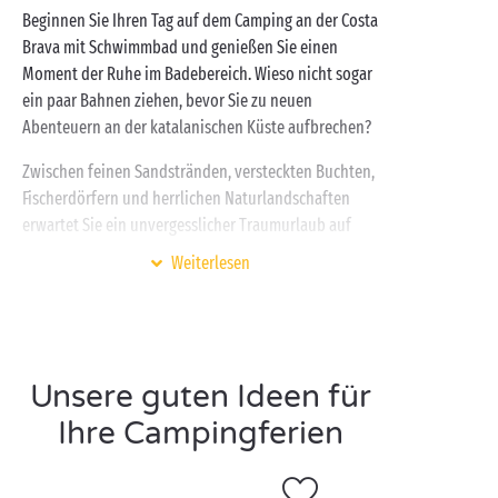
Beginnen Sie Ihren Tag auf dem Camping an der Costa
Brava mit Schwimmbad und genießen Sie einen
Moment der Ruhe im Badebereich. Wieso nicht sogar
ein paar Bahnen ziehen, bevor Sie zu neuen
Abenteuern an der katalanischen Küste aufbrechen?
Zwischen feinen Sandstränden, versteckten Buchten,
Fischerdörfern und herrlichen Naturlandschaften
erwartet Sie ein unvergesslicher Traumurlaub auf
einem 4-Sterne-Camping! Beim
Glamping
an der
Weiterlesen
Costa Brava mit Schwimmbad sollten Sie unbedingt
einen Zwischenstopp in der Provinz Girona einlegen,
um den Naturpark Montgrí zu entdecken. Zu den
Schätzen der
Costa Brava
gehören auch die Medas-
Unsere guten Ideen für
Inseln. Ein Must-see während Ihres Aufenthalts!
Ihre Campingferien
Wenn Sie in
Katalonien
ein Mobilheim auf einem
Camping an der Costa Brava mit Schwimmbad mieten,
genießen Sie mit Sicherheit höchsten Komfort und