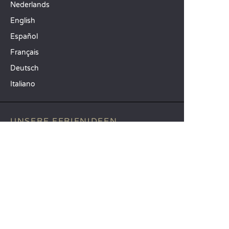
Nederlands
English
Español
Français
Deutsch
Italiano
UNSERE FERIENIDEEN
Camping Atlantikküste
Camping Südfrankreich
Camping am Meer
TOP-REISEZIELE
Camping Provinz Venedig