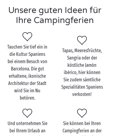
optimalen Komfort mit direktem Zugang zum Strand
Unsere guten Ideen für
sollten Sie sich unbedingt für einen
4-Sterne
-
Camping mit luxuriösen Unterkünften entscheiden.
Ihre Campingferien
An der spanischen
Meeresküste
werden Ihre kleinen
Abenteurer staunend alle Schätze des Meeres
ergründen, absolut fabelhafte Sandburgen bauen
Tauchen Sie tief ein in
Tapas, Meeresfrüchte,
und in den
Miniclubs
unvergessliche Erfahrungen
die Kultur Spaniens
Sangria oder der
machen, an die sie noch lange denken. Und auch
bei einem Besuch von
köstliche Jamón
wenn Ihnen der Sinn nach einer romantischen Flucht
Barcelona. Die gut
ibérico, hier können
aus dem Alltag steht, ist das
Mittelmeer
der ideale
erhaltene, ikonische
Sie zudem sämtliche
Schauplatz für wunderschöne Momente in trauter
Architektur der Stadt
Spezialitäten Spaniens
Zweisamkeit. Am Abend können Sie dann das
wird Sie im Nu
verkosten!
Restaurant des Campings ansteuern, wo Sie in einem
betören.
gastfreundlichen Ambiente die lokalen Spezialitäten
genießen können.
Und unternehmen Sie
Sie können bei Ihren
bei Ihrem Urlaub an
Campingferien an der