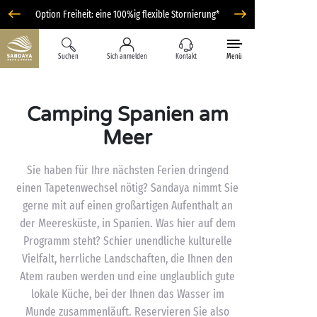
Option Freiheit: eine 100%ig flexible Stornierung*
Suchen
Sich anmelden
Kontakt
Menü
Camping Spanien am
Meer
Sie haben für Ihre nächsten Ferien dringend
einen Tapetenwechsel nötig? Sandaya nimmt Sie
gerne mit auf einen großartigen Aufenthalt an
der Meeresküste, in Spanien. Was hier auf dem
Programm steht? Schier unendliche kulturelle
Vielfalt, herrliche Landschaften, die Ihnen den
Atem rauben werden und eine unglaublich gute
lokale Küche, bei der Ihnen das Wasser im
Munde zusammenläuft. Reservieren Sie also