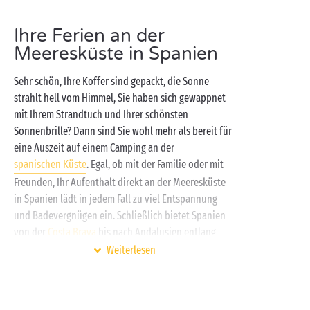
Ihre Ferien an der
Meeresküste in Spanien
Sehr schön, Ihre Koffer sind gepackt, die Sonne
strahlt hell vom Himmel, Sie haben sich gewappnet
mit Ihrem Strandtuch und Ihrer schönsten
Sonnenbrille? Dann sind Sie wohl mehr als bereit für
eine Auszeit auf einem Camping an der
spanischen Küste
. Egal, ob mit der Familie oder mit
Freunden, Ihr Aufenthalt direkt an der Meeresküste
in Spanien lädt in jedem Fall zu viel Entspannung
und Badevergnügen ein. Schließlich bietet Spanien
von der
Costa Brava
bis nach Andalusien entlang
seiner attraktiven mediterranen Küstenstriche eine
Weiterlesen
unglaubliche Vielfalt an Möglichkeiten. Die
verborgenen kleinen Buchten und herrlichen
feinsandigen Strände erwarten Sie ungeduldig! Für