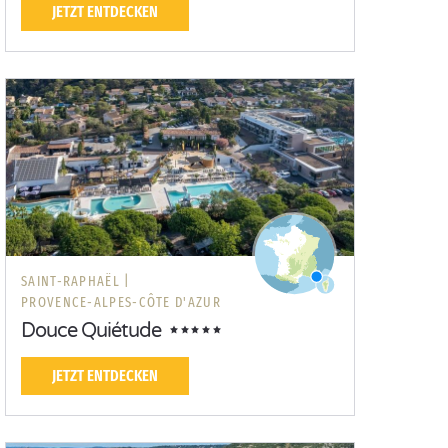
JETZT ENTDECKEN
SAINT-RAPHAËL |
PROVENCE-ALPES-CÔTE D'AZUR
Douce Quiétude
JETZT ENTDECKEN