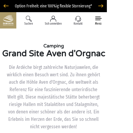
Option Freiheit: eine 100%ig flexible Stornierung*
Suchen
Sich anmelden
Kontakt
Menü
Camping
Grand Site Aven d'Orgnac
Die Ardèche birgt zahlreiche Naturjuwelen, die
wirklich einen Besuch wert sind. Zu ihnen gehört
auch die Höhle Aven d'Orgnac, die weltweit als
Referenz für eine faszinierende unterirdische
Welt gilt. Diese majestätische Stätte beherbergt
riesige Hallen mit Stalaktiten und Stalagmiten,
von denen einer schöner als der andere ist. Ein
Erlebnis im Herzen der Erde, das Sie so schnell
nicht vergessen werden!