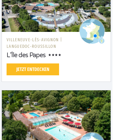
VILLENEUVE-LÈS-AVIGNON |
LANGUEDOC-ROUSSILLON
L’Île des Papes
JETZT ENTDECKEN