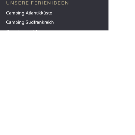
UNSERE FERIENIDEEN
Camping Atlantikküste
Camping Südfrankreich
Camping am Meer
TOP-REISEZIELE
Camping Provinz Venedig
Camping Costa Brava
Camping Provinz Verona
SANDAYA
Empfangen Sie unseren Newsletter
Entdecken Sie unseren Katalog
Vergleichen Sie unsere Unterkünfte