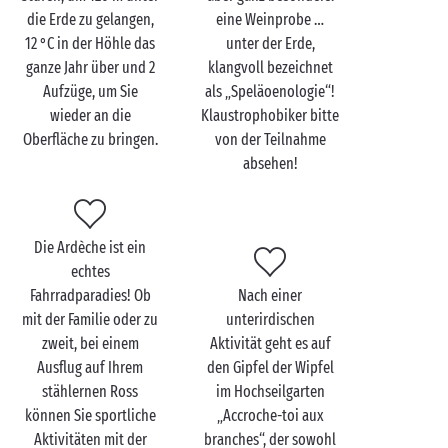
Den Grand Site Aven
die Erde zu gelangen,
eine Weinprobe …
d'Orgnac mit der ganzen
12 °C in der Höhle das
unter der Erde,
Familie entdecken
ganze Jahr über und 2
klangvoll bezeichnet
Aufzüge, um Sie
als „Speläoenologie“!
Wie ein Tag
mit der Familie
in der Höhle Aven
wieder an die
Klaustrophobiker bitte
d'Orgnac aussieht? Nun, in jedem Fall sind hier jede
Oberfläche zu bringen.
von der Teilnahme
Menge toller Entdeckungen, Spaß und Austausch
absehen!
angesagt! Groß und Klein begeben sich mit dem
speziell für sie konzipierten Tagesprogramm auf eine
faszinierende Reise in die Zeit der Urgeschichte.
Die Ardèche ist ein
Besuche der Höhle und der
Cité de la Préhistoire
,
echtes
Workshops, Animationen und Schatzsuchen erwarten
Fahrradparadies! Ob
Nach einer
Sie. So macht Lernen richtig viel Spaß!
mit der Familie oder zu
unterirdischen
Ihre kleinen Energiebündel haben nach diesem
zweit, bei einem
Aktivität geht es auf
umfangreichen Tagesprogramm immer noch nicht
Ausflug auf Ihrem
den Gipfel der Wipfel
genug? Bei einer Runde Toben im
Schwimmbad
des
stählernen Ross
im Hochseilgarten
Campings oder auf dem Spielplatz können Ihre
können Sie sportliche
„Accroche-toi aux
Kleinen all die Energie, die ihnen noch bleibt,
Aktivitäten mit der
branches“, der sowohl