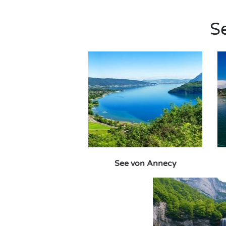
S
See von Annecy