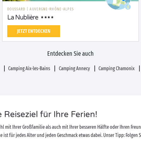
DOUSSARD
|
AUVERGNE-RHÔNE-ALPES
La Nublière
JETZT ENTDECKEN
Entdecken Sie auch
d
Camping Aix-les-Bains
Camping Annecy
Camping Chamonix
Reiseziel für Ihre Ferien!
l mit Ihrer Großfamilie als auch mit Ihrer besseren Hälfte oder Ihren Freu
te ist für jedes Alter und jeden Geschmack etwas dabei. Unser Tipp: Folge