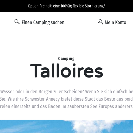
Option Freiheit: eine 100%ig flexible Stornierung*
Einen Camping suchen
Mein Konto
Camping
Talloires
Wasser oder in den Bergen zu entscheiden? Wenn Sie sich einfach beid
r Sie. Wie ihre Schwester Annecy bietet diese Stadt das Beste aus beid
Freien einerseits und das Baden im saubersten See Europas andererse