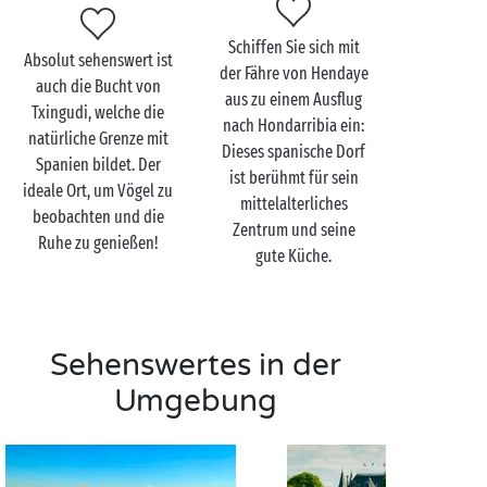
Mütze Schlaf tanken. Schließlich wird der nächste Tag
mindestens ebenso randvoll mit Aktivitäten sein …
Schiffen Sie sich mit
Absolut sehenswert ist
der Fähre von Hendaye
auch die Bucht von
aus zu einem Ausflug
Txingudi, welche die
nach Hondarribia ein:
natürliche Grenze mit
Dieses spanische Dorf
Spanien bildet. Der
ist berühmt für sein
ideale Ort, um Vögel zu
mittelalterliches
beobachten und die
Zentrum und seine
Ruhe zu genießen!
gute Küche.
Sehenswertes in der
Umgebung