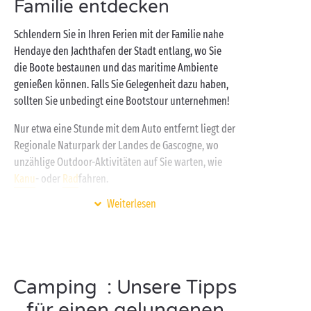
Familie entdecken
Grenze zu Spanien, ist aber auch der perfekte
Standort, um benachbarte Städte wie
Schlendern Sie in Ihren Ferien mit der Familie nahe
Saint-Jean-de-Luz
oder
Biarritz
zu erkunden.
Hendaye den Jachthafen der Stadt entlang, wo Sie
die Boote bestaunen und das maritime Ambiente
Zudem werden Sie in Ihrem Camping der
genießen können. Falls Sie Gelegenheit dazu haben,
Spitzenklasse nahe Hendaye genau so empfangen,
sollten Sie unbedingt eine Bootstour unternehmen!
wie es sich für Luxusferien gehört. Hier gibt es alles,
damit Sie einen unvergesslichen Urlaub erleben:
Nur etwa eine Stunde mit dem Auto entfernt liegt der
Sprudelbäder,
überdachtes Schwimmbad
, direkter
Regionale Naturpark der Landes de Gascogne, wo
Zugang zum
See von Sanguinet
, Multisport-Anlage,
unzählige Outdoor-Aktivitäten auf Sie warten, wie
Kanu
- oder
Rad
fahren.
Restaurant, Lebensmittelgeschäft und noch vieles
andere mehr!
Weiterlesen
Nach Ihrer Rückkehr zum Campingplatz können die
Kids dann von den Animationen in den
Kinderclubs
und die Erwachsenen vom
Badebereich
mit seinen
Massagedüsen profitieren. Diese Zeit zum Chillen
haben sich alle redlich verdient!
Camping : Unsere Tipps
für einen gelungenen