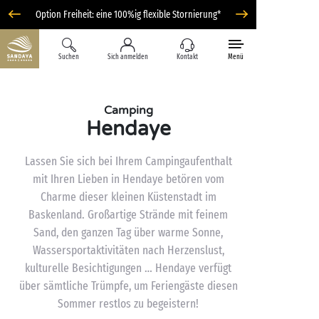
Option Freiheit: eine 100%ig flexible Stornierung*
Suchen
Sich anmelden
Kontakt
Menü
Camping
Hendaye
Lassen Sie sich bei Ihrem Campingaufenthalt
mit Ihren Lieben in Hendaye betören vom
Charme dieser kleinen Küstenstadt im
Baskenland. Großartige Strände mit feinem
Sand, den ganzen Tag über warme Sonne,
Wassersportaktivitäten nach Herzenslust,
kulturelle Besichtigungen … Hendaye verfügt
über sämtliche Trümpfe, um Feriengäste diesen
Sommer restlos zu begeistern!