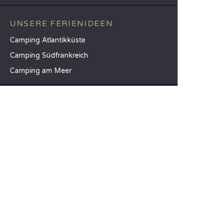
UNSERE FERIENIDEEN
Camping Atlantikküste
Camping Südfrankreich
Camping am Meer
TOP-REISEZIELE
Camping Provinz Venedig
Camping Costa Brava
Camping Provinz Verona
SANDAYA
Empfangen Sie unseren Newsletter
Entdecken Sie unseren Katalog