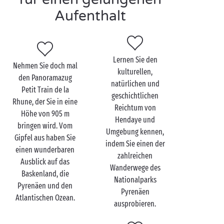
Aufenthalt
Hendaye zu zweit
entdecken
Ihr Aufenthalt
als Paar
ist in trockenen Tüchern und
Lernen Sie den
Nehmen Sie doch mal
nun müssen Sie nur noch die Aktivitäten planen? Da
kulturellen,
den Panoramazug
haben wir genau das, was Sie brauchen! Auf einem
natürlichen und
Petit Train de la
Campingplatz im Südwesten
Frankreichs
, nahe
geschichtlichen
Rhune, der Sie in eine
Hendaye, stehen Ihre Ferien ganz im Zeichen von
Reichtum von
Höhe von 905 m
Wanderungen
und Wassersport. Auch
Angeln
steht
Hendaye und
bringen wird. Vom
Umgebung kennen,
auf dem Programm. Sie können sogar von der Nähe
Gipfel aus haben Sie
indem Sie einen der
zum Ozean profitieren, um zu zweit einen
einen wunderbaren
zahlreichen
Einführungskurs ins Tauchen zu absolvieren!
Ausblick auf das
Wanderwege des
Baskenland, die
Nach einem kurzen Sprung ins Schwimmbad und
Nationalparks
Pyrenäen und den
einem Dinner in trauter Zweisamkeit im Restaurant
Pyrenäen
Atlantischen Ozean.
des Campings können Sie sich dann in Ihr
ausprobieren.
luxuriöses Mobilheim
zurückziehen und eine gute