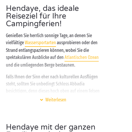
Hendaye, das ideale
Reiseziel für Ihre
Campingferien!
Genießen Sie herrlich sonnige Tage, an denen Sie
vielfältige
Wassersportarten
ausprobieren oder den
Strand entlangspazieren können, wobei Sie die
spektakulären Ausblicke auf den
Atlantischen Ozean
und die umliegenden Berge bestaunen.
Falls Ihnen der Sinn eher nach kulturellen Ausflügen
steht, sollten Sie unbedingt Schloss Abbadia
besichtigen, denn dieses hoch oben auf einem Felsen
thronende, majestätische Monument bietet Ihnen
Weiterlesen
unvergleichliche Panoramablicke auf den Atlantik.
Alle Fans von Wandern und Natur hingegen werden
sicher gerne den schönen Küstenpfad erkunden.
Hendaye mit der ganzen
Hendaye liegt ideal im Baskenland, direkt an der