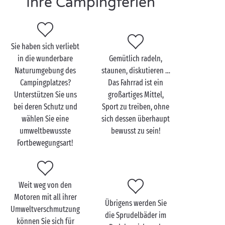
Ihre Campingferien
duftenden Kiefernwälder verlaufen.
Szenenwechsel: Sie befinden sich im
Loir-et-Cher
auf
dem Weg zu einem Besuch der
Loire-Schlösser
. Und
Sie haben sich verliebt
wie könnte man sie besser besichtigen als mit dem
in die wunderbare
Gemütlich radeln,
Fahrrad?
Naturumgebung des
staunen, diskutieren …
Der Südosten und der Mittelmeerraum stehen dem in
Campingplatzes?
Das Fahrrad ist ein
nichts nach: Ob an der Küste des
Mittelmeers
oder
Unterstützen Sie uns
großartiges Mittel,
bei deren Schutz und
Sport zu treiben, ohne
stromaufwärts von den
Verdon-Schluchten
, die zu
wählen Sie eine
sich dessen überhaupt
mietenden Fahrräder für Kinder und Erwachsene
umweltbewusste
bewusst zu sein!
warten nur auf Sie!
Fortbewegungsart!
Weit weg von den
Motoren mit all ihrer
Übrigens werden Sie
Umweltverschmutzung
die Sprudelbäder im
können Sie sich für