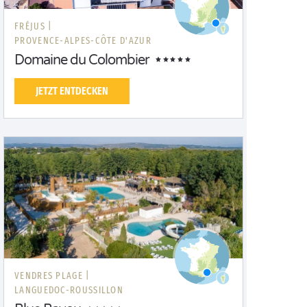
FRÉJUS |
PROVENCE-ALPES-CÔTE D'AZUR
Domaine du Colombier
JETZT ENTDECKEN
VENDRES PLAGE |
LANGUEDOC-ROUSSILLON