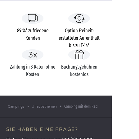
89 %* zufriedene
Option Freiheit:
Kunden
erstatteter Aufenthalt
bis zu T-14*
Zahlung in 3 Raten ohne
Buchungsgebühren
Kosten
kostenlos
Camping mit dem Rad
Campings
Urlaubsthemen
SIE HABEN EINE FRAGE?