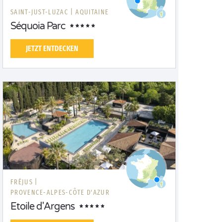
SAINT-JUST-LUZAC |
AQUITAINE
Séquoia Parc
JETZT ENTDECKEN
FRÉJUS |
PROVENCE-ALPES-CÔTE D'AZUR
Etoile d'Argens