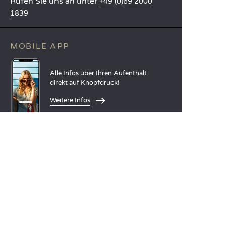
Rufen Sie uns an unter
+49 (0)69 2000
1839
MOBILE APP
Alle Infos über Ihren Aufenthalt
direkt auf Knopfdruck!
Weitere Infos
SPRACHEN
Nederlands
English
Español
Français
Deutsch