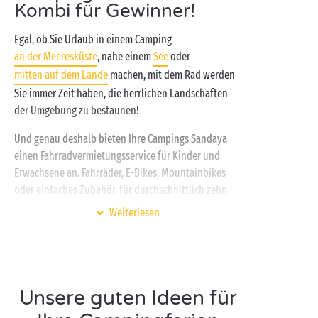
Kombi für Gewinner!
Egal, ob Sie Urlaub in einem Camping
an der Meeresküste
, nahe einem
See
oder
mitten auf dem Lande
machen, mit dem Rad werden
Sie immer Zeit haben, die herrlichen Landschaften
der Umgebung zu bestaunen!
Und genau deshalb bieten Ihre Campings Sandaya
einen Fahrradvermietungsservice für Kinder und
Erwachsene an. Fahrräder, E-Bikes, Mountainbikes
oder einfaches Zubehör, für durchschnittlich zehn
Euro pro Tag finden Sie genau das, was Sie suchen.
Weiterlesen
Auf einem Camping Sandaya schwingen sich alle gern
in den Sattel!
Sie verbringen Ihren Urlaub an der
Atlantikküste
?
Mit der Familie
oder
als Paar
können Sie die
Unsere guten Ideen für
unzähligen Radwege erobern, die durch die