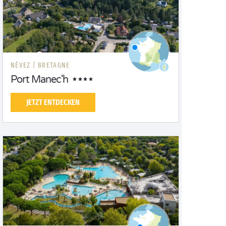
NÉVEZ |
BRETAGNE
Port Manec'h
JETZT ENTDECKEN