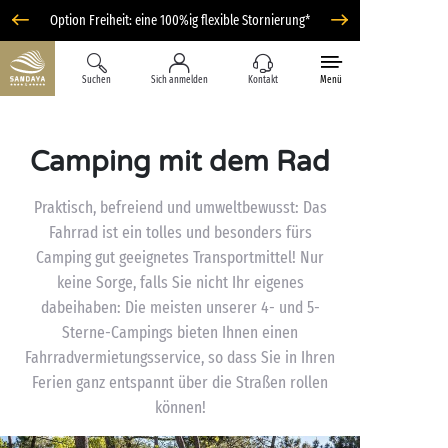
Option Freiheit: eine 100%ig flexible Stornierung*
Suchen
Sich anmelden
Kontakt
Menü
Camping mit dem Rad
Praktisch, befreiend und umweltbewusst: Das
Fahrrad ist ein tolles und besonders fürs
Camping gut geeignetes Transportmittel! Nur
keine Sorge, falls Sie nicht Ihr eigenes
dabeihaben: Die meisten unserer 4- und 5-
Sterne-Campings bieten Ihnen einen
Fahrradvermietungsservice, so dass Sie in Ihren
Ferien ganz entspannt über die Straßen rollen
können!