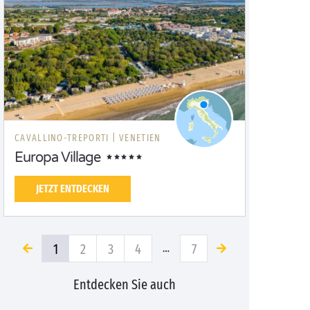
CAVALLINO-TREPORTI |
VENETIEN
Europa Village
JETZT ENTDECKEN
1
2
3
4
7
…
Entdecken Sie auch