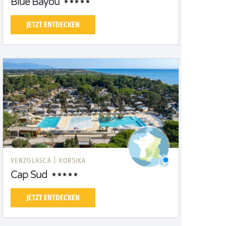
Blue Bayou
JETZT ENTDECKEN
VENZOLASCA |
KORSIKA
Cap Sud
JETZT ENTDECKEN