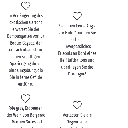
Ihr Abenteuer ganz entspannt fortsetzt!
In Verlängerung des
exotischen Gartens
Sie haben keine Angst
erwartet Sie der
La Roque-Gageac zu
vor Höhe? Gönnen Sie
Bambusgarten von La
zweit entdecken
sich ein
Roque-Gageac, der
unvergessliches
einfach ideal ist für
Mit seiner Ausdehnung auf gut 472 km umfasst das
Erlebnis an Bord eines
einen schattigen
Dordogne-Tal unzählige außergewöhnliche Orte –
Heißluftballons und
Spaziergang durch
und La Roque-Gageac gehört in jedem Fall dazu! Vom
überfliegen Sie die
eine Umgebung, die
Wasser aus ist diese kleine Stadt übrigens am
Dordogne!
Sie in ferne Gefilde
schönsten … Warum gönnen Sie sich also nicht eine
entführt.
Tour
als Paar
an Bord eines der traditionellen
Lastkähne? Diese ebenso romantische wie
ungewöhnliche
Spazierfahrt wird Ihnen zahlreiche
Geheimnisse und Anekdoten über das
Foie gras, Erdbeeren,
geschichtsträchtige Dorf enthüllen.
der Wein von Bergerac
Verlassen Sie die
… Machen Sie es sich
Gegend aber
Wenn Sie dann wieder festen Boden unter den Füßen