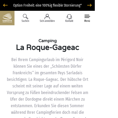
Option Freiheit: eine 100%ig flexible Stornierung*
Suchen
Sich anmelden
Kontakt
Menü
Camping
La Roque-Gageac
Bei Ihrem Campingurlaub im Périgord Noir
können Sie eines der „Schönsten Dörfer
Frankreichs“ im gesamten Pays Sarladais
besichtigen: La Roque-Gageac. Der hübsche Ort
scheint mit seiner Lage auf einem weiten
Vorsprung zu Füßen beeindruckender Felsen am
Ufer der Dordogne direkt einem Märchen zu
entstammen. Erkunden Sie diesen Sommer
während Ihrer Campingferien doch mal die