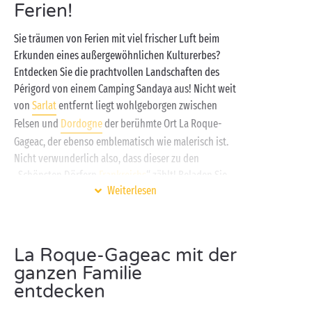
Ferien!
Sie träumen von Ferien mit viel frischer Luft beim
Erkunden eines außergewöhnlichen Kulturerbes?
Entdecken Sie die prachtvollen Landschaften des
Périgord von einem Camping Sandaya aus! Nicht weit
von
Sarlat
entfernt liegt wohlgeborgen zwischen
Felsen und
Dordogne
der berühmte Ort La Roque-
Gageac, der ebenso emblematisch wie malerisch ist.
Nicht verwunderlich also, dass dieser zu den
„Schönsten Dörfern
Frankreichs
“ zählt! Beladen Sie
Weiterlesen
Ihr Wohnmobil, packen Sie Ihr Zelt zusammen: Jetzt
machen wir uns auf ins Abenteuer in den
bezaubernden Gassen von La Roque-Gageac.
La Roque-Gageac mit der
Inmitten der üppig grünen
Landschaft
des Périgord
ganzen Familie
ermöglicht Ihr Camping nahe La Roque-Gageac es
entdecken
Ihnen, viel Entspannung mit Freizeitvergnügen und
ausgiebigem Badespaß zu verbinden. Nach einer