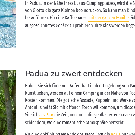
In Padua, in der Nähe Ihres Luxus-Campingplatzes, wird die 
von Giotto die ganz Kleinen beeindrucken. So kann man Kind
heranführen. Für eine Kaffeepause
mit der ganzen Familie
läd
ausgezeichnetes Gebäck zu probieren. Ihre Kids werden begei
Padua zu zweit entdecken
Haben Sie sich für einen Aufenthalt in der Umgebung von Pad
Kunst lieben, werden auf einem Camping in der Nähe von Padu
Kosten kommen! Die gotische Fassade, Kuppeln und Werke von
Antonius heißt Sie mit offenen Toren willkommen, um dies
Sie sich
als Paar
die Zeit, um durch die gepflasterten Gassen 
schlendern, wo eine romantische Atmosphäre herrscht.
Für eine Abkühlung am Ende des Tages liegt die
Adria
nur wen