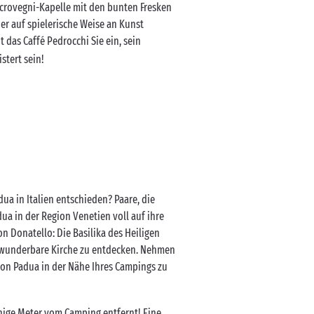
Scrovegni-Kapelle mit den bunten Fresken
er auf spielerische Weise an Kunst
t das Caffé Pedrocchi Sie ein, sein
stert sein!
ua in Italien entschieden? Paare, die
a in der Region Venetien voll auf ihre
 Donatello: Die Basilika des Heiligen
e wunderbare Kirche zu entdecken. Nehmen
von Padua in der Nähe Ihres Campings zu
ige Meter vom Camping entfernt! Eine