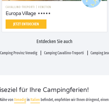
CAVALLINO-TREPORTI
|
VENETIEN
Europa Village
JETZT ENTDECKEN
Entdecken Sie auch
Camping Provinz Venedig
Camping Cavallino-Treporti
Camping Jes
seziel für Ihre Campingferien!
 Nähe von
Venedig
in
Italien
befindet, empfehlen wir Ihnen dringend, einen 