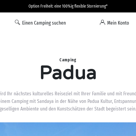
Option Freiheit: eine 100%ig flexible Stornierung*
Einen Camping suchen
Mein Konto
Camping
Padua
rd Ihr nächstes kulturelles Reiseziel mit Ihrer Familie und mit Freund
 einem Camping mit Sandaya in der Nähe von Padua Kultur, Entspann
geselligen Ambiente und den Kunstschätzen der Stadt begeistert sein