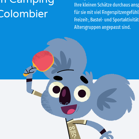
Ihre kleinen Schätze durchaus ans
Colombier
für sie mit viel Fingerspitzengefü
Freizeit-, Bastel- und Sportaktivit
Altersgruppen angepasst sind.