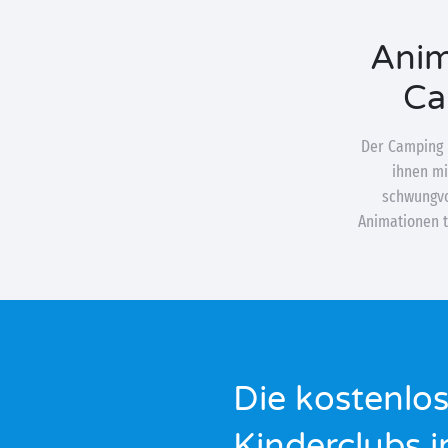
Anim
Ca
Der Camping D
ihnen mi
schwungvol
Animationen t
Die kostenlo
Kinderclubs 