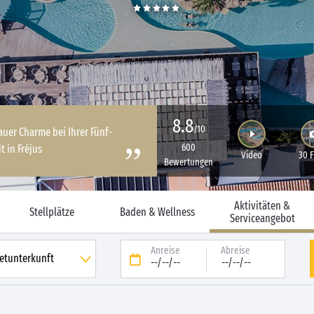
8.8
/10
uer Charme bei Ihrer Fünf-
600
t in Fréjus
Video
30 
Bewertungen
Aktivitäten &
Stellplätze
Baden & Wellness
Serviceangebot
Anreise
Abreise
--/--/--
--/--/--