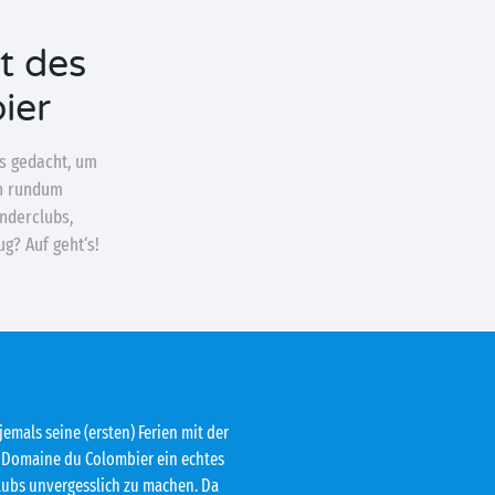
t des
ier
es gedacht, um
en rundum
inderclubs,
g? Auf geht‘s!
emals seine (ersten) Ferien mit der
g Domaine du Colombier ein echtes
clubs unvergesslich zu machen. Da