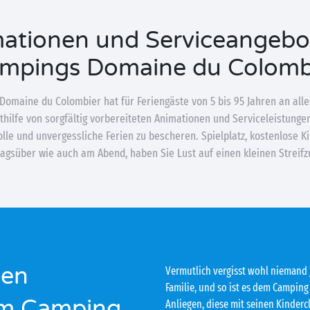
ationen und Serviceangebo
mpings Domaine du Colomb
omaine du Colombier hat für Feriengäste von 5 bis 95 Jahren an all
thilfe von sorgfältig vorbereiteten Animationen und Serviceleistung
le und unvergessliche Ferien zu bescheren. Spielplatz, kostenlose K
agsüber wie auch am Abend, haben Sie Lust auf einen kleinen Streifzu
sen
Vermutlich vergisst wohl niemand j
Familie, und so ist es dem Campin
im Camping
Anliegen, diese mit seinen Kinder