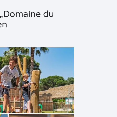
s „Domaine du
en