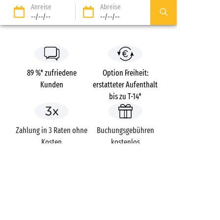
Anreise
Abreise
--/--/--
--/--/--
89 %* zufriedene
Option Freiheit:
Kunden
erstatteter Aufenthalt
bis zu T-14*
Zahlung in 3 Raten ohne
Buchungsgebühren
Kosten
kostenlos
Campings
Frankreich
Languedoc-Roussillon
L’Île des Papes
Gard
Villeneuve-lès-Avignon