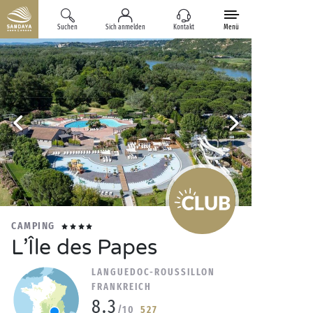
Suchen
Sich anmelden
Kontakt
Menü
CAMPING
L’Île des Papes
LANGUEDOC-ROUSSILLON
FRANKREICH
8.3
/10
527