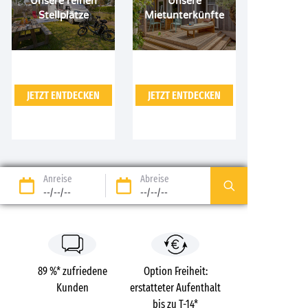
Unsere reinen
Unsere
Stellplätze
Mietunterkünfte
JETZT ENTDECKEN
JETZT ENTDECKEN
Anreise
Abreise
--/--/--
--/--/--
89 %* zufriedene
Option Freiheit:
Kunden
erstatteter Aufenthalt
bis zu T-14*