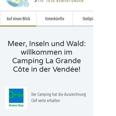
/10
1034 BEWERTUNGEN
Auf einen Blick
Unterkünfte
Stellplätze
Meer, Inseln und Wald:
willkommen im
Camping La Grande
Côte in der Vendée!
Der Camping hat die Auszeichnung
Clef verte erhalten