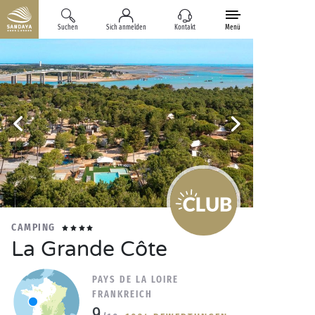
Suchen
Sich anmelden
Kontakt
Menü
CAMPING
La Grande Côte
PAYS DE LA LOIRE
FRANKREICH
9