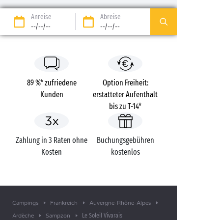
Anreise
Abreise
--/--/--
--/--/--
89 %* zufriedene
Option Freiheit:
Kunden
erstatteter Aufenthalt
bis zu T-14*
Zahlung in 3 Raten ohne
Buchungsgebühren
Kosten
kostenlos
Campings
Frankreich
Auvergne-Rhône-Alpes
Le Soleil Vivarais
Ardèche
Sampzon