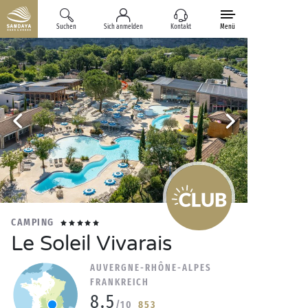
Suchen
Sich anmelden
Kontakt
Menü
CAMPING
Le Soleil Vivarais
AUVERGNE-RHÔNE-ALPES
FRANKREICH
8.5
/10
853