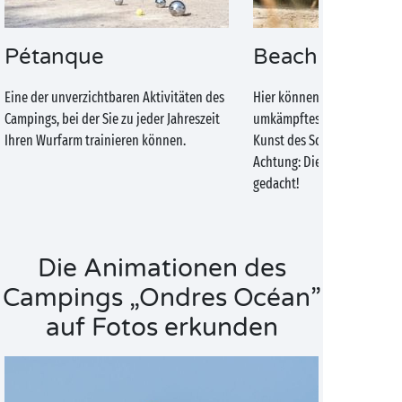
Pétanque
Beach Volley
Eine der unverzichtbaren Aktivitäten des
Hier können Sie sich ein he
Campings, bei der Sie zu jeder Jahreszeit
umkämpftes Match liefern u
Ihren Wurfarm trainieren können.
Kunst des Schmetterballs v
Achtung: Diese Technik ist s
gedacht!
Die Animationen des
Campings „Ondres Océan”
auf Fotos erkunden