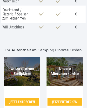
Waschsalon
€
Snackstand /
Pizzeria / Speisen
€
zum Mitnehmen
WiFi-Anschluss
€
Ihr Aufenthalt im Camping Ondres Océan
Unsere reinen
Unsere
Stellplätze
Mietunterkünfte
JETZT ENTDECKEN
JETZT ENTDECKEN