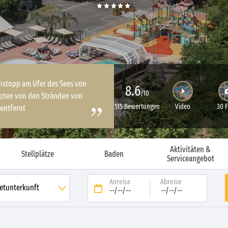
nstopp am Ufer des Sees von
8.6
/10
nuten von den Stränden von
515 Bewertungen
Video
30 
 entfernt
Aktivitäten &
Stellplätze
Baden
Serviceangebot
Anreise
Abreise
--/--/--
--/--/--