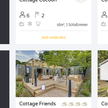
Cottage Cocoon
Co
6
2
40m², 3 Schlafzimmer
Jetzt entdecken
Cottage Friends
Co