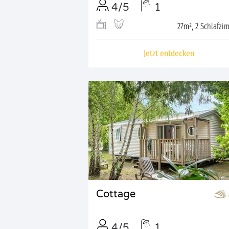
4/5
1
27m², 2 Schlafzi
Jetzt entdecken
Cottage
4/5
1