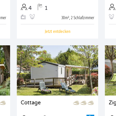
4
1
mmer
30m², 2 Schlafzimmer
Jetzt entdecken
Cottage
Zi