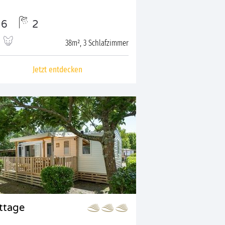
6
2
38m², 3 Schlafzimmer
Jetzt entdecken
ttage