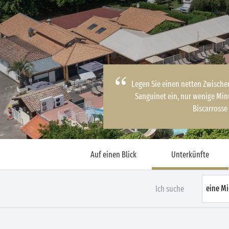
Legen Sie einen netten Zwische
Sanguinet ein, nur wenige Mi
Biscarrosse
Auf einen Blick
Unterkünfte
Ich suche