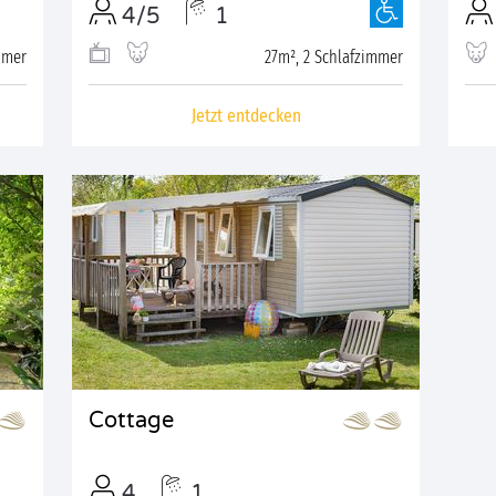
4/5
1
mmer
27m², 2 Schlafzimmer
Jetzt entdecken
Cottage
4
1