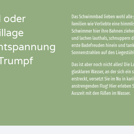
 oder
Das Schwimmbad lieben wohl alle 
Familien wie Verliebte eine himmli
llage
Schwimmer hier ihre Bahnen ziehen
und lachen lauthals, schnuppern d
 Entspannung
erste Badefreuden hinein und tan
Sonnenstrahlen auf den Liegestüh
 Trumpf
Das ist aber noch nicht alles! Die
glasklaren Wasser, an der sich ein
erstreckt, versetzt Sie im Nu in ka
anstrengenden Flug! Hier erleben S
Auszeit mit den Füßen im Wasser.