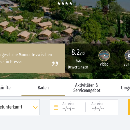
8.2
/10
vergessliche Momente zwischen
346
er in Pressac
Video
28 
Bewertungen
Aktivitäten &
künfte
Baden
Umg
Serviceangebot
Anreise
Abreise
--/--/--
--/--/--