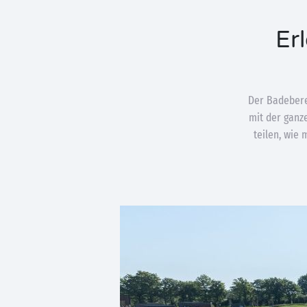
Er
Der Badeberei
mit der ganz
teilen, wie 