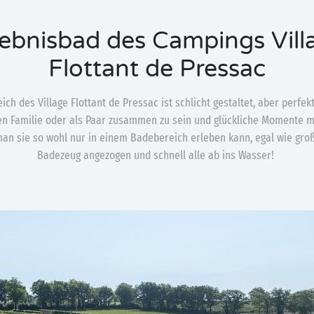
lebnisbad des Campings Vill
Flottant de Pressac
ch des Village Flottant de Pressac ist schlicht gestaltet, aber perfek
en Familie oder als Paar zusammen zu sein und glückliche Momente m
man sie so wohl nur in einem Badebereich erleben kann, egal wie groß 
Badezeug angezogen und schnell alle ab ins Wasser!