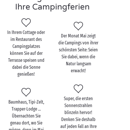
Multisport-Anlagen austoben, auf den Spielplätzen
Ihre Campingferien
im Freien viele Bekanntschaften schließen und an
den Animationen teilnehmen, die unsere Teams
anbieten. Die Sonne lässt ein wenig auf sich warten?
Dann auf ins
beheizte und überdachte Schwimmbad
,
In Ihrem Cottage oder
Der Monat Mai zeigt
wo das Wasser stets angenehm temperiert ist!
im Restaurant des
die Campings von ihrer
Campingplatzes
schönsten Seite: Seien
Lassen Sie sich doch mal zu zweit verwöhnen im
können Sie auf der
Sie dabei, wenn die
Wellnessbereich
, bauen Sie Stress ab im
Terrasse speisen und
Natur langsam
Balneobereich oder erkunden Sie die Umgebung!
dabei die Sonne
erwacht!
Radtouren im Forêt des
Landes
, vergnügte Stunden
genießen!
im Kanu in den
Verdon-Schluchten
, eine kleine Fahrt
mit dem Bateau-Mouche auf der Seine … Jede
Gelegenheit ist recht, um die schönen Tage ausgiebig
Super, die ersten
zu genießen!
Baumhaus, Tipi-Zelt,
Sonnenstrahlen
Trapper-Lodge …
Brückentage im Mai 2026:
blinzeln hervor!
Übernachten Sie
Denken Sie deshalb
genau dort, wo Sie
Donnerstag, 14. Mai (Himmelfahrt)
auf jeden Fall an Ihre
mögen, denn im Mai