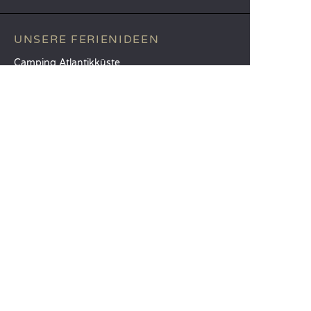
UNSERE FERIENIDEEN
Camping Atlantikküste
Camping Südfrankreich
Camping am Meer
TOP-REISEZIELE
Camping Provinz Venedig
Camping Costa Brava
Camping Provinz Verona
SANDAYA
Empfangen Sie unseren Newsletter
Entdecken Sie unseren Katalog