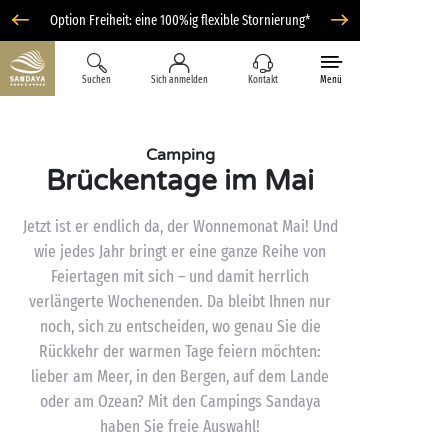
Option Freiheit: eine 100%ig flexible Stornierung*
Suchen
Sich anmelden
Kontakt
Menü
Camping
Brückentage im Mai
Jetzt ist er endlich da, der Wonnemonat Mai! Und
wie jedes Jahr bringt er eine ganze Reihe von
Feiertagen mit sich – und damit herrlich
verlängerte Wochenenden. Da bleibt Ihnen nur
noch, sich zu entscheiden, wo genau Sie die
Rückkehr der warmen Tage feiern möchten:
lieber am Meer, in den Bergen, auf dem Lande
oder am Ozean? Mit den Campings Sandaya
haben Sie freie Auswahl!