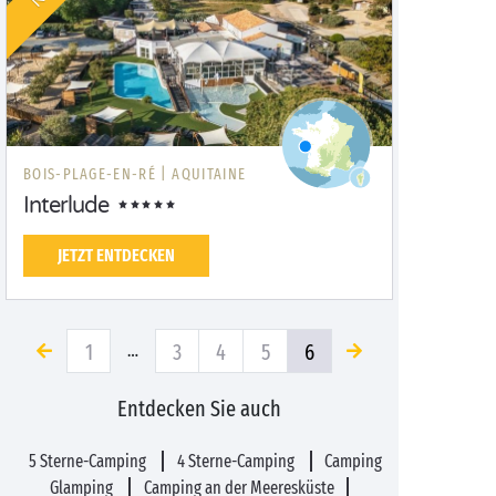
BOIS-PLAGE-EN-RÉ |
AQUITAINE
Interlude
JETZT ENTDECKEN
1
3
4
5
6
…
Entdecken Sie auch
5 Sterne-Camping
4 Sterne-Camping
Camping
Glamping
Camping an der Meeresküste