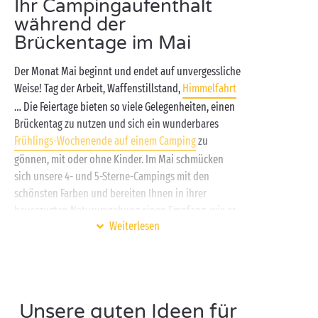
Ihr Campingaufenthalt
während der
Brückentage im Mai
Der Monat Mai beginnt und endet auf unvergessliche
Weise! Tag der Arbeit, Waffenstillstand,
Himmelfahrt
… Die Feiertage bieten so viele Gelegenheiten, einen
Brückentag zu nutzen und sich ein wunderbares
Frühlings-Wochenende auf einem Camping
zu
gönnen, mit oder ohne Kinder. Im Mai schmücken
sich unsere 4- und 5-Sterne-Campings mit den
schönsten Farben und bereiten Ihnen in ihrer
bevorzugten Naturumgebung einen Empfang, wie er
Weiterlesen
schöner nicht sein könnte. Baden,
Sport und Aktivitäten
im Freien, Picknicks oder
Grillen in der Sonne … Fühlen Sie sich frei – im
schönen Monat Mai!
Unsere guten Ideen für
Ganz nach Wunsch können sich die Kinder auf den