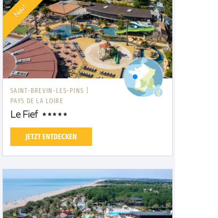
Neu!
SAINT-BREVIN-LES-PINS |
PAYS DE LA LOIRE
Le Fief
JETZT ENTDECKEN