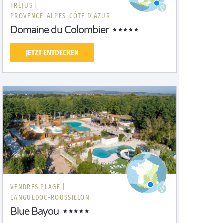
FRÉJUS |
PROVENCE-ALPES-CÔTE D'AZUR
Domaine du Colombier
JETZT ENTDECKEN
VENDRES PLAGE |
LANGUEDOC-ROUSSILLON
Blue Bayou