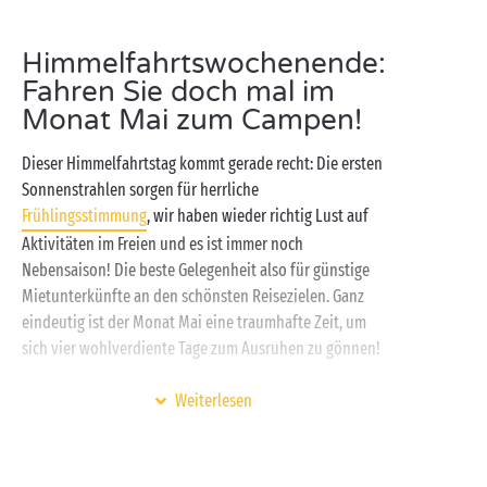
Himmelfahrtswochenende:
Fahren Sie doch mal im
Monat Mai zum Campen!
Dieser Himmelfahrtstag kommt gerade recht: Die ersten
Sonnenstrahlen sorgen für herrliche
Frühlingsstimmung
, wir haben wieder richtig Lust auf
Aktivitäten im Freien und es ist immer noch
Nebensaison! Die beste Gelegenheit also für günstige
Mietunterkünfte an den schönsten Reisezielen. Ganz
eindeutig ist der Monat Mai eine traumhafte Zeit, um
sich vier wohlverdiente Tage zum Ausruhen zu gönnen!
Camper der ersten Stunde finden auf den
Weiterlesen
baumbestandenen
Campingstellplätzen
ihre alten
Gewohnheiten wieder, während unsere geräumigen und
komfortablen
Mobilheime
all jene verführen werden,