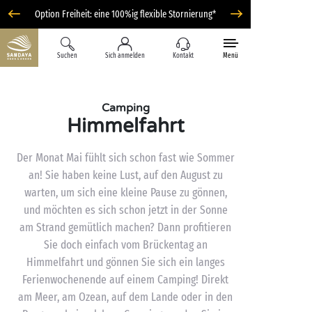
Option Freiheit: eine 100%ig flexible Stornierung*
Suchen
Sich anmelden
Kontakt
Menü
Camping
Himmelfahrt
Der Monat Mai fühlt sich schon fast wie Sommer
an! Sie haben keine Lust, auf den August zu
warten, um sich eine kleine Pause zu gönnen,
und möchten es sich schon jetzt in der Sonne
am Strand gemütlich machen? Dann profitieren
Sie doch einfach vom Brückentag an
Himmelfahrt und gönnen Sie sich ein langes
Ferienwochenende auf einem Camping! Direkt
am Meer, am Ozean, auf dem Lande oder in den