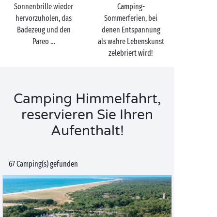
Sonnenbrille wieder
Camping-
verlängertes Wochenende in einer Ferienunterkunft zu
hervorzuholen, das
Sommerferien, bei
genehmigen, die Sie unter Garantie schwach werden
Badezeug und den
denen Entspannung
lässt:
Baumhaus
,
Lodge-Zelt
für Abenteurer oder auch
Pareo …
als wahre Lebenskunst
ein
Cottage für 10 Personen
, um mit all Ihren Freunden
zelebriert wird!
wegzufahren, denn schließlich ist der Mai genau der
richtige Monat für Camping auf unbeschwerte Art!
Camping Himmelfahrt,
reservieren Sie Ihren
Aufenthalt!
67 Camping(s) gefunden