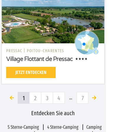
PRESSAC |
POITOU-CHARENTES
Village Flottant de Pressac
JETZT ENTDECKEN
1
2
3
4
7
…
Entdecken Sie auch
5 Sterne-Camping
4 Sterne-Camping
Camping