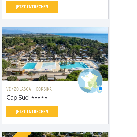
JETZT ENTDECKEN
VENZOLASCA |
KORSIKA
Cap Sud
JETZT ENTDECKEN