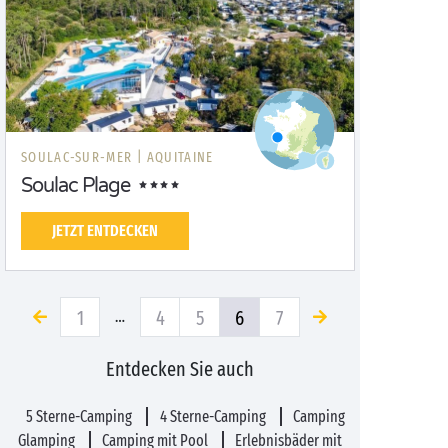
SOULAC-SUR-MER |
AQUITAINE
Soulac Plage
JETZT ENTDECKEN
1
4
5
6
7
…
Entdecken Sie auch
5 Sterne-Camping
4 Sterne-Camping
Camping
Glamping
Camping mit Pool
Erlebnisbäder mit