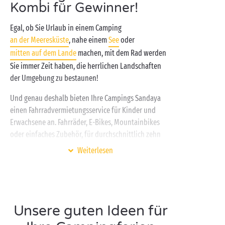
Kombi für Gewinner!
Egal, ob Sie Urlaub in einem Camping
an der Meeresküste
, nahe einem
See
oder
mitten auf dem Lande
machen, mit dem Rad werden
Sie immer Zeit haben, die herrlichen Landschaften
der Umgebung zu bestaunen!
Und genau deshalb bieten Ihre Campings Sandaya
einen Fahrradvermietungsservice für Kinder und
Erwachsene an. Fahrräder, E-Bikes, Mountainbikes
oder einfaches Zubehör, für durchschnittlich zehn
Euro pro Tag finden Sie genau das, was Sie suchen.
Weiterlesen
Auf einem Camping Sandaya schwingen sich alle gern
in den Sattel!
Sie verbringen Ihren Urlaub an der
Atlantikküste
?
Mit der Familie
oder
als Paar
können Sie die
Unsere guten Ideen für
unzähligen Radwege erobern, die durch die