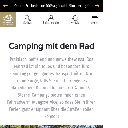
Option Freiheit: eine 100%ig flexible Stornierung*
Suchen
Sich anmelden
Kontakt
Menü
Camping mit dem Rad
Praktisch, befreiend und umweltbewusst: Das
Fahrrad ist ein tolles und besonders fürs
Camping gut geeignetes Transportmittel! Nur
keine Sorge, falls Sie nicht Ihr eigenes
dabeihaben: Die meisten unserer 4- und 5-
Sterne-Campings bieten Ihnen einen
Fahrradvermietungsservice, so dass Sie in Ihren
Ferien ganz entspannt über die Straßen rollen
können!