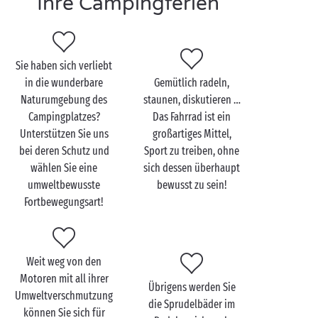
Ihre Campingferien
duftenden Kiefernwälder verlaufen.
Szenenwechsel: Sie befinden sich im
Loir-et-Cher
auf
dem Weg zu einem Besuch der
Loire-Schlösser
. Und
Sie haben sich verliebt
wie könnte man sie besser besichtigen als mit dem
in die wunderbare
Gemütlich radeln,
Fahrrad?
Naturumgebung des
staunen, diskutieren …
Der Südosten und der Mittelmeerraum stehen dem in
Campingplatzes?
Das Fahrrad ist ein
nichts nach: Ob an der Küste des
Mittelmeers
oder
Unterstützen Sie uns
großartiges Mittel,
bei deren Schutz und
Sport zu treiben, ohne
stromaufwärts von den
Verdon-Schluchten
, die zu
wählen Sie eine
sich dessen überhaupt
mietenden Fahrräder für Kinder und Erwachsene
umweltbewusste
bewusst zu sein!
warten nur auf Sie!
Fortbewegungsart!
Weit weg von den
Motoren mit all ihrer
Übrigens werden Sie
Umweltverschmutzung
die Sprudelbäder im
können Sie sich für