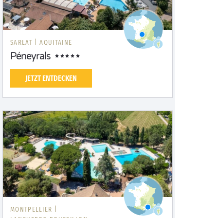
SARLAT |
AQUITAINE
Péneyrals
JETZT ENTDECKEN
MONTPELLIER |