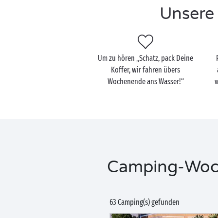
Unsere 
Um zu hören „Schatz, pack Deine
Koffer, wir fahren übers
Wochenende ans Wasser!“
w
Camping-Woche
63 Camping(s) gefunden