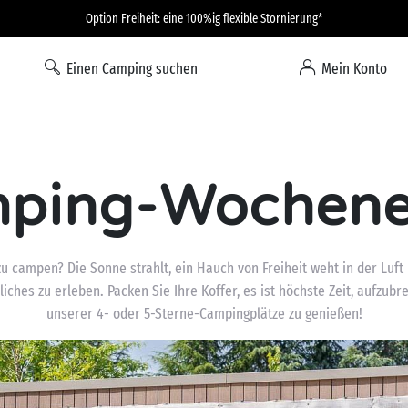
Option Freiheit: eine 100%ig flexible Stornierung*
Einen Camping suchen
Mein Konto
ping-Wochen
campen? Die Sonne strahlt, ein Hauch von Freiheit weht in der Luft
ches zu erleben. Packen Sie Ihre Koffer, es ist höchste Zeit, aufzub
unserer 4- oder 5-Sterne-Campingplätze zu genießen!