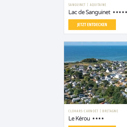
SANGUINET
|
AQUITAINE
Lac de Sanguinet
JETZT ENTDECKEN
CLOHARS-CARNOËT
|
BRETAGNE
Le Kérou