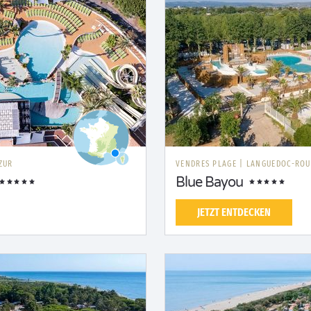
ZUR
VENDRES PLAGE
|
LANGUEDOC-ROU
Blue Bayou
JETZT ENTDECKEN