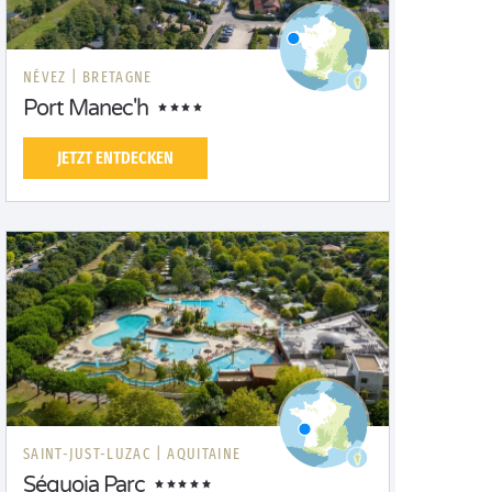
NÉVEZ |
BRETAGNE
Port Manec'h
JETZT ENTDECKEN
SAINT-JUST-LUZAC |
AQUITAINE
Séquoia Parc