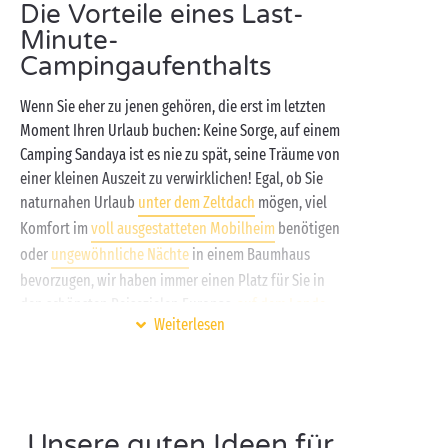
Die Vorteile eines Last-
Minute-
Campingaufenthalts
Wenn Sie eher zu jenen gehören, die erst im letzten
Moment Ihren Urlaub buchen: Keine Sorge, auf einem
Camping Sandaya ist es nie zu spät, seine Träume von
einer kleinen Auszeit zu verwirklichen! Egal, ob Sie
naturnahen Urlaub
unter dem Zeltdach
mögen, viel
Komfort im
voll ausgestatteten Mobilheim
benötigen
oder
ungewöhnliche Nächte
in einem Baumhaus
bevorzugen, wir haben immer einen Platz für Sie in
den schönsten Reisezielen Europas,
auf dem Lande
,
Weiterlesen
am
Fuße der Berge
oder
am Strand
. Denn genau dies
macht doch Camping auf unbeschwerte Art aus!
Der gute Tipp von Sandaya: Reservieren Sie Ihren
Urlaub in der
Nachsaison
, um von den letzten freien
Unsere guten Ideen für
Kapazitäten und von Last-Minute-Angeboten zu