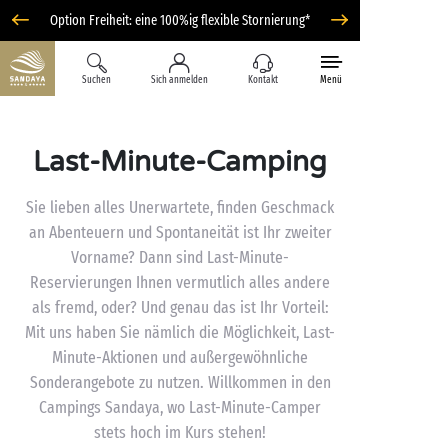
Option Freiheit: eine 100%ig flexible Stornierung*
Suchen
Sich anmelden
Kontakt
Menü
Last-Minute-Camping
Sie lieben alles Unerwartete, finden Geschmack
an Abenteuern und Spontaneität ist Ihr zweiter
Vorname? Dann sind Last-Minute-
Reservierungen Ihnen vermutlich alles andere
als fremd, oder? Und genau das ist Ihr Vorteil:
Mit uns haben Sie nämlich die Möglichkeit, Last-
Minute-Aktionen und außergewöhnliche
Sonderangebote zu nutzen. Willkommen in den
Campings Sandaya, wo Last-Minute-Camper
stets hoch im Kurs stehen!