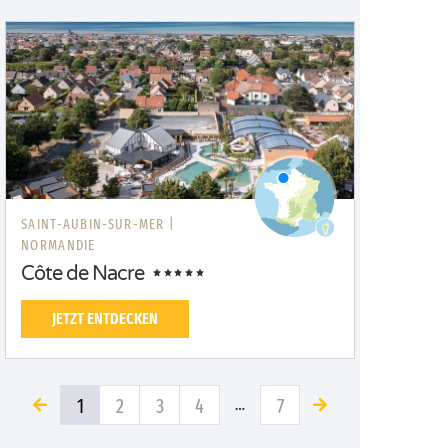
SAINT-AUBIN-SUR-MER |
NORMANDIE
Côte de Nacre
JETZT ENTDECKEN
1
2
3
4
7
…