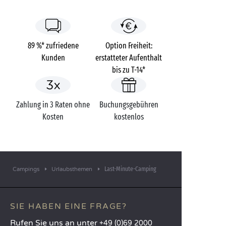
89 %* zufriedene
Option Freiheit:
Kunden
erstatteter Aufenthalt
bis zu T-14*
Zahlung in 3 Raten ohne
Buchungsgebühren
Kosten
kostenlos
Last-Minute-Camping
Campings
Urlaubsthemen
SIE HABEN EINE FRAGE?
Rufen Sie uns an unter
+49 (0)69 2000