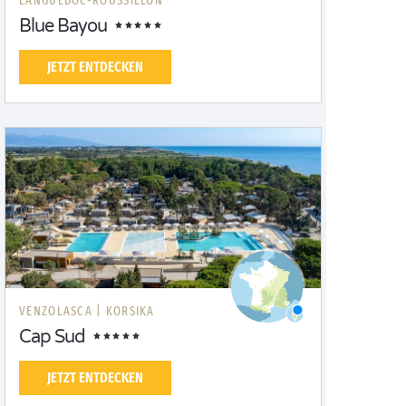
LANGUEDOC-ROUSSILLON
Blue Bayou
JETZT ENTDECKEN
VENZOLASCA |
KORSIKA
Cap Sud
JETZT ENTDECKEN