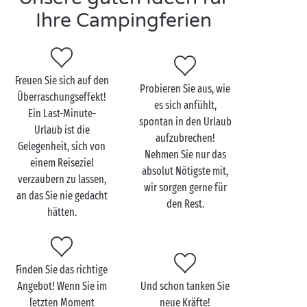
profitieren – glückliche Ferientage in einem 4- oder
Ihre Campingferien
5-Sterne
-Camping sind Ihnen sicher!
Freuen Sie sich auf den
Probieren Sie aus, wie
Überraschungseffekt!
es sich anfühlt,
Ein Last-Minute-
spontan in den Urlaub
Urlaub ist die
aufzubrechen!
Gelegenheit, sich von
Nehmen Sie nur das
einem Reiseziel
absolut Nötigste mit,
verzaubern zu lassen,
wir sorgen gerne für
an das Sie nie gedacht
den Rest.
hätten.
Finden Sie das richtige
Angebot! Wenn Sie im
Und schon tanken Sie
letzten Moment
neue Kräfte!