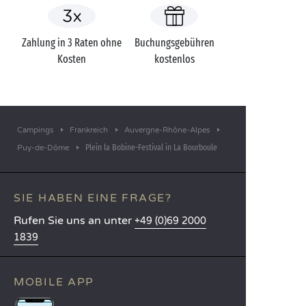
Zahlung in 3 Raten ohne
Buchungsgebühren
Kosten
kostenlos
Campings
Frankreich
Auvergne-Rhône-Alpes
Plein la Bobine-Festival in La Bourboule
Puy-de-Dôme
SIE HABEN EINE FRAGE?
Rufen Sie uns an unter
+49 (0)69 2000
1839
MOBILE APP