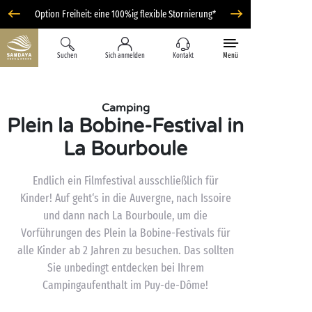
Option Freiheit: eine 100%ig flexible Stornierung*
Suchen
Sich anmelden
Kontakt
Menü
Camping
Plein la Bobine-Festival in
La Bourboule
Endlich ein Filmfestival ausschließlich für
Kinder! Auf geht‘s in die Auvergne, nach Issoire
und dann nach La Bourboule, um die
Vorführungen des Plein la Bobine-Festivals für
alle Kinder ab 2 Jahren zu besuchen. Das sollten
Sie unbedingt entdecken bei Ihrem
Campingaufenthalt im Puy-de-Dôme!