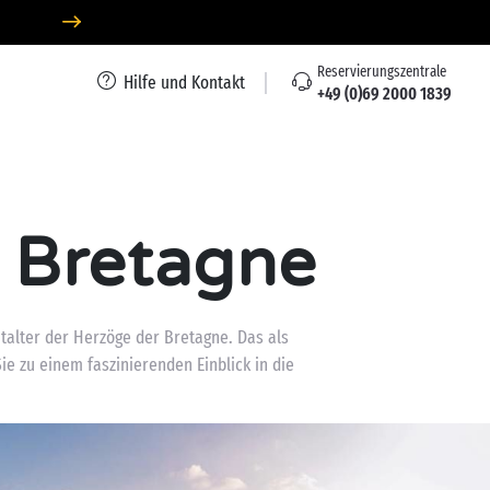
Reservierungszentrale
Hilfe und Kontakt
+49 (0)69 2000 1839
r Bretagne
italter der Herzöge der Bretagne. Das als
 zu einem faszinierenden Einblick in die