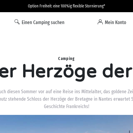
Option Freiheit: eine 100%ig flexible Stornierung*
Einen Camping suchen
Mein Konto
Camping
er Herzöge de
uch diesen Sommer vor auf eine Reise ins Mittelalter, das goldene Ze
tz stehende Schloss der Herzöge der Bretagne in Nantes erwartet Sie
Geschichte Frankreichs!