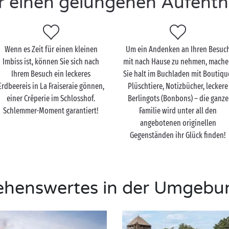
r einen gelungenen Aufenth
Wenn es Zeit für einen kleinen
Um ein Andenken an Ihren Besuc
Imbiss ist, können Sie sich nach
mit nach Hause zu nehmen, mach
Ihrem Besuch ein leckeres
Sie halt im Buchladen mit Boutiqu
Erdbeereis in La Fraiseraie gönnen,
Plüschtiere, Notizbücher, leckere
einer Crêperie im Schlosshof.
Berlingots (Bonbons) – die ganze
Schlemmer-Moment garantiert!
Familie wird unter all den
angebotenen originellen
Gegenständen ihr Glück finden!
ehenswertes in der Umgebu