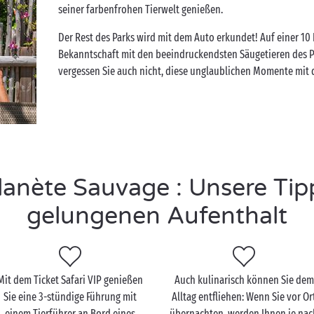
seiner farbenfrohen Tierwelt genießen.
Der Rest des Parks wird mit dem Auto erkundet! Auf einer 10
Bekanntschaft mit den beeindruckendsten Säugetieren des Pa
vergessen Sie auch nicht, diese unglaublichen Momente mit 
anète Sauvage : Unsere Tipp
gelungenen Aufenthalt
Mit dem Ticket Safari VIP genießen
Auch kulinarisch können Sie dem
Sie eine 3-stündige Führung mit
Alltag entfliehen: Wenn Sie vor Or
einem Tierführer an Bord eines
übernachten, werden Ihnen je nac