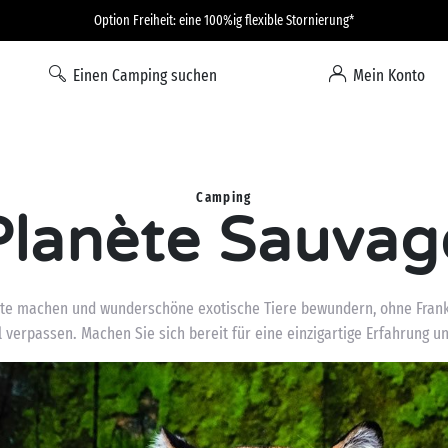
Option Freiheit: eine 100%ig flexible Stornierung*
Einen Camping suchen
Mein Konto
Camping
Planète Sauvag
ente machen und wunderschöne exotische Tiere bewundern, ohne Frankr
l verpassen. Machen Sie sich bereit für eine einzigartige Erfahrung u