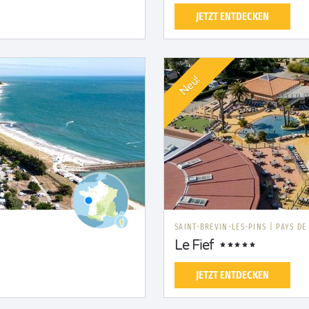
JETZT ENTDECKEN
Neu!
SAINT-BREVIN-LES-PINS
|
PAYS DE
Le Fief
JETZT ENTDECKEN