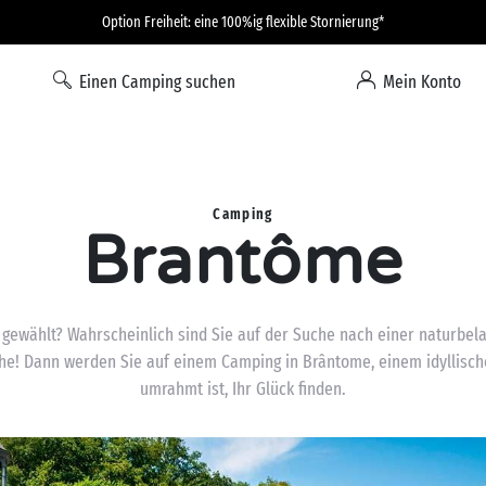
Option Freiheit: eine 100%ig flexible Stornierung*
Einen Camping suchen
Mein Konto
Camping
Brantôme
 gewählt? Wahrscheinlich sind Sie auf der Suche nach einer naturb
e! Dann werden Sie auf einem Camping in Brântome, einem idyllisch
umrahmt ist, Ihr Glück finden.