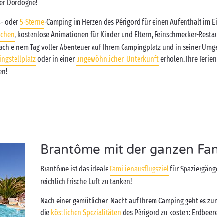
der Dordogne!
4- oder
5-Sterne
-Camping im Herzen des Périgord für einen Aufenthalt im E
schen
, kostenlose Animationen für Kinder und Eltern, Feinschmecker-Restaur
ach einem Tag voller Abenteuer auf Ihrem Campingplatz und in seiner Umg
ngstellplatz
oder in einer
ungewöhnlichen Unterkunft
erholen. Ihre Feri
en!
Brantôme mit der ganzen Fam
Brantôme ist das ideale
Familienausflugsziel
für Spaziergäng
reichlich frische Luft zu tanken!
Nach einer gemütlichen Nacht auf Ihrem Camping geht es zu
die
köstlichen Spezialitäten
des Périgord zu kosten: Erdbeere