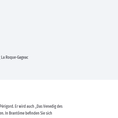
 La Roque-Gageac
 Périgord. Er wird auch „Das Venedig des
en. In Brantôme befinden Sie sich