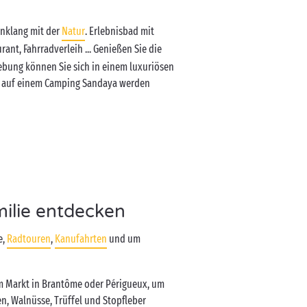
inklang mit der
Natur
. Erlebnisbad mit
ant, Fahrradverleih ... Genießen Sie die
ebung können Sie sich in einem luxuriösen
en auf einem Camping Sandaya werden
ilie entdecken
e,
Radtouren
,
Kanufahrten
und um
m Markt in Brantôme oder Périgueux, um
n, Walnüsse, Trüffel und Stopfleber