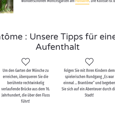
wunderschönen Mönchsgarten am
Flussufer
. Die Kulisse ist
ôme : Unsere Tipps für ei
Aufenthalt
Um den Garten der Mönche zu
Folgen Sie mit Ihren Kindern dem
erreichen, überqueren Sie die
spielerischen Rundgang „Es war
berühmte rechtwinkelig
einmal ... Brantôme“ und begebe
verlaufende Brücke aus dem 16.
Sie sich auf ein Abenteuer durch d
Jahrhundert, die über den Fluss
Stadt!
führt!