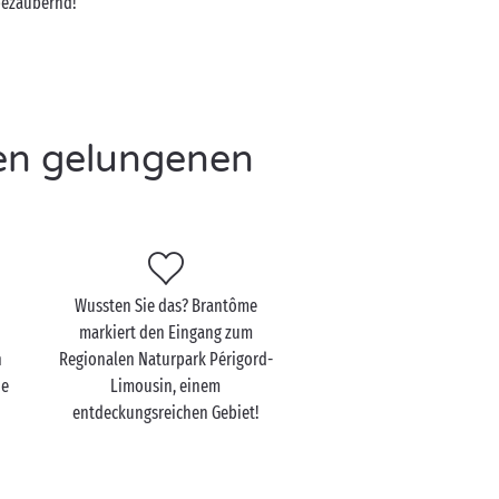
 bezaubernd!
nen gelungenen
Wussten Sie das? Brantôme
markiert den Eingang zum
n
Regionalen Naturpark Périgord-
ie
Limousin, einem
entdeckungsreichen Gebiet!