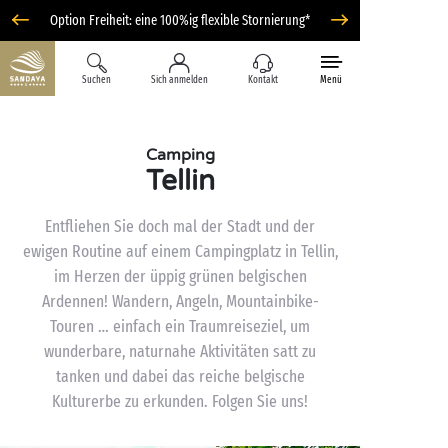
Option Freiheit: eine 100%ig flexible Stornierung*
Suchen
Sich anmelden
Kontakt
Menü
Camping
Tellin
Entfliehen Sie doch mal der Stadt und der
ewigen Routine auf einem Campingplatz in Tellin,
im Herzen der üppig grünen belgischen
Ardennen! Wandern, Angeln, Mountainbike-
Touren … einfach ein Traumreiseziel, um
wunderbare, naturnahe Aktivitäten satt zu
tanken und dabei das reiche belgische
Kulturerbe zu erkunden. Folgen Sie uns!