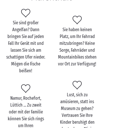
Tellin zu zweit entdecken
Sie sind großer
Angelfan? Dann
Sie haben keinen
Wie wäre es denn mal mit ein wenig Zeit
als Paar
, ein
bringen Sie auf jeden
Platz, um Ihr Fahrrad
Wochenende
oder eine ganze Woche lang in trauter
Fall Ihr Gerät mit und
mitzubringen? Keine
Zweisamkeit? Bei Ihrem Aufenthalt auf unserem
lassen Sie sich am
Sorge, Fahrräder und
Campingplatz in Tellin dürfen Sie sich auf weite
schattigen Ufer nieder.
Mountainbikes stehen
Räume freuen, die Ihnen unmerklich ein
Mögen die Fische
vor Ort zur Verfügung!
wunderbares Gefühl der Freiheit verleihen werden.
beißen!
Möge das Abenteuer beginnen!
Sie lieben
Wandern
? Da haben Sie an die richtige Tür
geklopft. Folgen Sie den ausgeschilderten Wegen in
Lust, sich zu
der Nähe des Campings und profitieren Sie von
Namur, Rochefort,
amüsieren, statt ins
unvergleichlichen Ausblicken auf die Täler der
Lüttich … Zu zweit
Museum zu gehen?
Ardennen. Unser Lieblingsspaziergang? Der zum
oder mit der Familie
Vertrauen Sie Ihre
Rocher à pic hoch oben über dem Fluss Lesse. Und als
können Sie sich rings
Kinder beruhigt den
bezauberndes Ende Ihres Tages gibt es wohl nichts
um Ihren