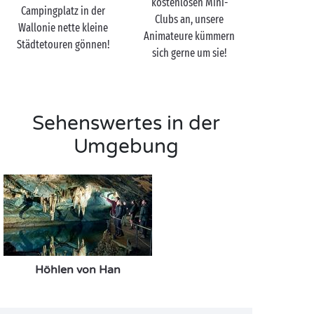
kostenlosen Mini-
Besseres, als dass alle gemeinsam im Restaurant des
Campingplatz in der
Clubs an, unsere
Campingplatzes ein süffiges belgisches Bier
Wallonie nette kleine
Animateure kümmern
genießen!
Städtetouren gönnen!
sich gerne um sie!
Sehenswertes in der
Umgebung
Höhlen von Han