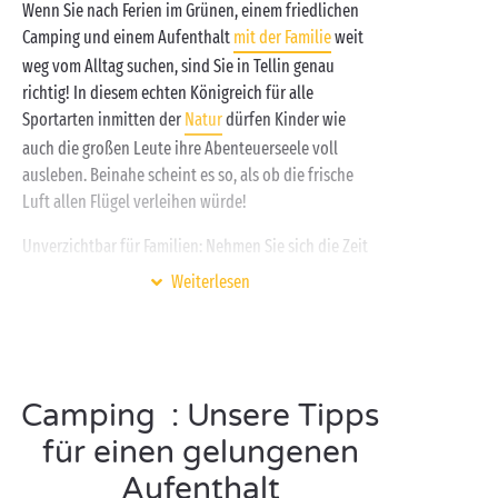
Wenn Sie nach Ferien im Grünen, einem friedlichen
Ausflüge zur Erkundung der kleinen Orte und der
Camping und einem Aufenthalt
mit der Familie
weit
Landschaften rings um den Campingplatz nicht zu
weg vom Alltag suchen, sind Sie in Tellin genau
vergessen! Bereiten Sie sich darauf vor, dass die
richtig! In diesem echten Königreich für alle
Wallonie
in Ihren nächsten Ferien so einige
Sportarten inmitten der
Natur
dürfen Kinder wie
Überraschungen für Sie bereithält.
auch die großen Leute ihre Abenteuerseele voll
ausleben. Beinahe scheint es so, als ob die frische
Luft allen Flügel verleihen würde!
Unverzichtbar für Familien: Nehmen Sie sich die Zeit
für einen Besuch des Geländes der Höhlen von Han,
Weiterlesen
die nur wenige Minuten von Ihrem Camping entfernt
liegen. Als einzige Sehenswürdigkeit
Belgiens
, die
vom Guide Michelin mit drei Sternen ausgezeichnet
wurde, ist ihre Erkundung in jedem Alter ein
Camping : Unsere Tipps
bezauberndes Erlebnis. Parcours Speleo, Tierpark,
prähistorisches Museum, Sie werden es lieben, alles
für einen gelungenen
dort zu besichtigen, Hand aufs Herz!
Aufenthalt