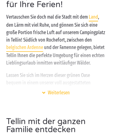
für Ihre Ferien!
Vertauschen Sie doch mal die Stadt mit dem
Land
,
den Lärm mit viel Ruhe, und gönnen Sie sich eine
große Portion frische Luft auf unserem Campingplatz
in Tellin! Südlich von Rochefort, zwischen den
belgischen Ardenne
und der Famenne gelegen, bietet
Tellin Ihnen die perfekte Umgebung für einen echten
Lieblingsurlaub inmitten weitläufiger Wälder.
Lassen Sie sich im Herzen dieser grünen Oase
bequem in einem unserer voll ausgestatteten
Cottages
nieder, in einem ungewöhnlichen
Chalet
Weiterlesen
oder auf einem grünen
Campingstellplatz
. Sind die
Koffer ausgepackt, geht es mit der Familie gleich ab
ins Abenteuer:
Radtouren
zwischen Flüssen und
Tellin mit der ganzen
Tälern,
Tennispartien
im Freien, Badespaß und
Familie entdecken
Erholung im Schwimmbad des Erlebnisbads: Sie
finden sicher rasch Ihre Lieblingsaktivität. Großartige