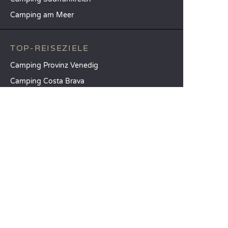
Camping am Meer
TOP-REISEZIELE
Camping Provinz Venedig
Camping Costa Brava
Camping Provinz Verona
SANDAYA
Empfangen Sie unseren Newsletter
Entdecken Sie unseren Katalog
Vergleichen Sie unsere Unterkünfte
Vergleichen Sie unsere Stellplätze
Unsere CSR-Verpflichtungen
Gruppen und Seminare