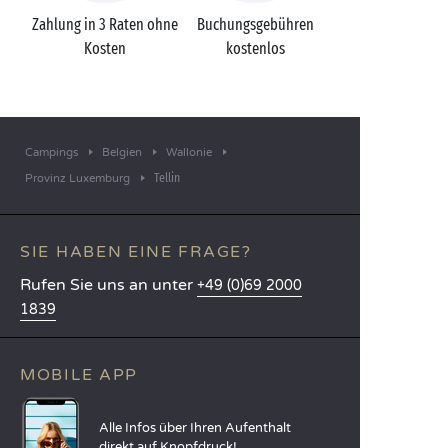
Zahlung in 3 Raten ohne
Buchungsgebühren
Kosten
kostenlos
Campings
Belgien
Wallonie
Tellin
Provinz Luxemburg
SIE HABEN EINE FRAGE?
Rufen Sie uns an unter
+49 (0)69 2000
1839
MOBILE APP
Alle Infos über Ihren Aufenthalt
direkt auf Knopfdruck!