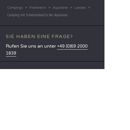
Campings
Frankreich
Aquitaine
Landes
Camping mit Schwimmbad in der Aquitaine
SIE HABEN EINE FRAGE?
Rufen Sie uns an unter
+49 (0)69 2000
1839
MOBILE APP
Alle Infos über Ihren Aufenthalt
direkt auf Knopfdruck!
Weitere Infos
SPRACHEN