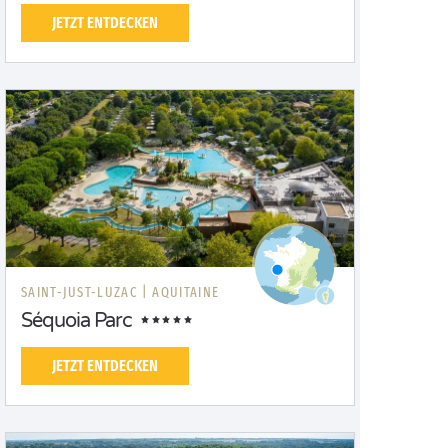
JETZT ENTDECKEN
SAINT-JUST-LUZAC |
AQUITAINE
Séquoia Parc
JETZT ENTDECKEN