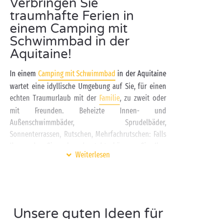
Verbringen Sie
traumhafte Ferien in
einem Camping mit
Schwimmbad in der
Aquitaine!
In einem
Camping mit Schwimmbad
in der Aquitaine
wartet eine idyllische Umgebung auf Sie, für einen
echten Traumurlaub mit der
Familie
, zu zweit oder
mit Freunden. Beheizte Innen- und
Außenschwimmbäder, Sprudelbäder,
Sonnenterrassen, Rutschen, Mehrfachrutschen: Falls
Ihnen der Sinn danach steht, können Sie Ihre
Weiterlesen
gesamten Ferien im Wasser verbringen! Und wenn Sie
mit Kleinkindern anreisen, werden diese sicher voller
Begeisterung in den Kinderbecken planschen und
auf den Spielplätzen richtig viel Spaß haben.
Unsere guten Ideen für
Ein Camping mit Schwimmbad in der Aquitaine