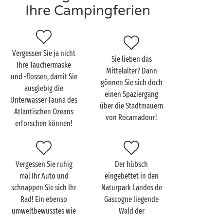
ermöglicht Ihnen aber auch, von Luxus-Unterkünften
Ihre Campingferien
und geräumigen Stellplätzen zu profitieren, auf
denen Sie Zelt, Wohnwagen oder auch Wohnmobil
aufstellen können. Tagsüber wie abends bietet das
Animationsteam Ihnen nette Spiele im Wasser an wie
Vergessen Sie ja nicht
Sie lieben das
auch freundschaftliche kleine Matches auf den
Ihre Tauchermaske
Mittelalter? Dann
verschiedenen Sport-Anlagen. Da wird Ihnen die Zeit
und -flossen, damit Sie
gönnen Sie sich doch
sicher nicht lang werden!
ausgiebig die
einen Spaziergang
Unterwasser-Fauna des
über die Stadtmauern
Ein
Camping mit Erlebnisbad
in der Aquitaine bietet
Atlantischen Ozeans
von Rocamadour!
auch eine gute Gelegenheit für vielfältige
erforschen können!
Wassersportaktivitäten
im nahegelegenen
Atlantischen Ozean. Surfen, Kitesurfen, Windsurfen,
Tauchen usw., es gibt schier unendliche
Vergessen Sie ruhig
Der hübsch
Möglichkeiten, das Wasser zu genießen!
mal Ihr Auto und
eingebettet in den
schnappen Sie sich Ihr
Naturpark Landes de
Rad! Ein ebenso
Gascogne liegende
umweltbewusstes wie
Wald der