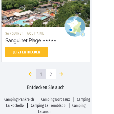
SANGUINET |
AQUITAINE
Sanguinet Plage
JETZT ENTDECKEN
1
2
Entdecken Sie auch
Camping Frankreich
Camping Bordeaux
Camping
La Rochelle
Camping La Tremblade
Camping
Lacanau