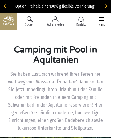
Option Freiheit: eine 100%ig flexible Stornierung*
Suchen
Sich anmelden
Kontakt
Menü
Camping mit Pool in
Aquitanien
Sie haben Lust, sich während Ihrer Ferien nie
weit weg vom Wasser aufzuhalten? Dann sollten
Sie jetzt unbedingt Ihren Urlaub mit der Familie
oder mit Freunden in einem Camping mit
Schwimmbad in der Aquitaine reservieren! Hier
genießen Sie nämlich moderne, hochwertige
Einrichtungen, einen großen Badebereich sowie
luxuriöse Unterkünfte und Stellplätze.