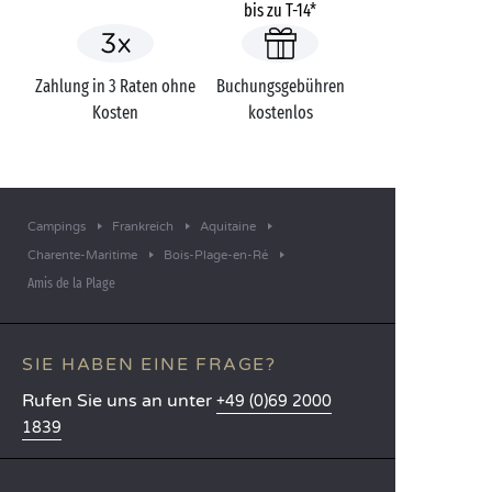
bis zu T-14*
Zahlung in 3 Raten ohne
Buchungsgebühren
Kosten
kostenlos
Campings
Frankreich
Aquitaine
Charente-Maritime
Bois-Plage-en-Ré
Amis de la Plage
SIE HABEN EINE FRAGE?
Rufen Sie uns an unter
+49 (0)69 2000
1839