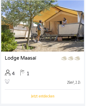
Lodge Maasaï
4
1
25m², 2 Zi
Jetzt entdecken