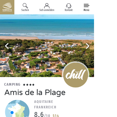
Suchen
Sich anmelden
Kontakt
Menü
CAMPING
Amis de la Plage
AQUITAINE
FRANKREICH
8.6
/10
514