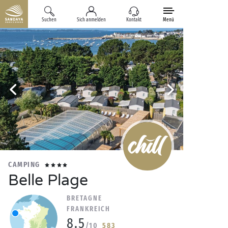
Suchen
Sich anmelden
Kontakt
Menü
CAMPING
Belle Plage
BRETAGNE
FRANKREICH
8.5
/10
583