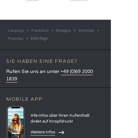
Campings
Frankreich
Bretagne
Morbihan
Belle Plage
Ploemeur
SIE HABEN EINE FRAGE?
Rufen Sie uns an unter
+49 (0)69 2000
1839
MOBILE APP
Alle Infos über Ihren Aufenthalt
direkt auf Knopfdruck!
Weitere Infos