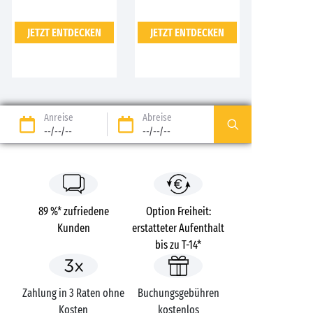
JETZT ENTDECKEN
JETZT ENTDECKEN
Anreise
Abreise
--/--/--
--/--/--
89 %* zufriedene
Option Freiheit:
Kunden
erstatteter Aufenthalt
bis zu T-14*
Zahlung in 3 Raten ohne
Buchungsgebühren
Kosten
kostenlos