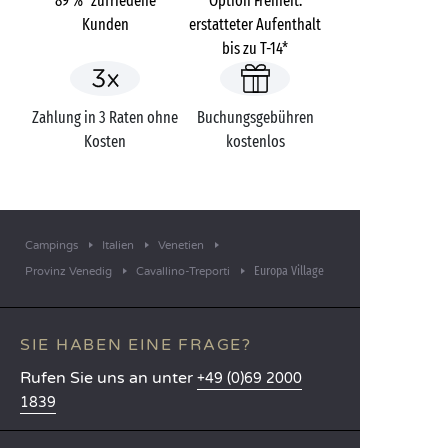
89 %* zufriedene
Option Freiheit:
Kunden
erstatteter Aufenthalt
bis zu T-14*
Zahlung in 3 Raten ohne
Buchungsgebühren
Kosten
kostenlos
Campings
Italien
Venetien
Europa Village
Provinz Venedig
Cavallino-Treporti
SIE HABEN EINE FRAGE?
Rufen Sie uns an unter
+49 (0)69 2000
1839