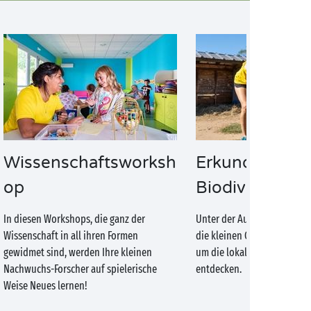
Wissenschaftsworksh
Erkundung de
op
Biodiversität
In diesen Workshops, die ganz der
Unter der Aufsicht eines B
Wissenschaft in all ihren Formen
die kleinen Camper hinaus i
gewidmet sind, werden Ihre kleinen
um die lokale Flora und Fau
Nachwuchs-Forscher auf spielerische
entdecken.
Weise Neues lernen!