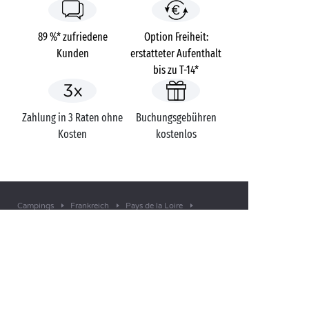
89 %* zufriedene
Option Freiheit:
Kunden
erstatteter Aufenthalt
bis zu T-14*
Zahlung in 3 Raten ohne
Buchungsgebühren
Kosten
kostenlos
Campings
Frankreich
Pays de la Loire
La Bosse
Vendée
L’Épine
SIE HABEN EINE FRAGE?
Rufen Sie uns an unter
+49 (0)69 2000