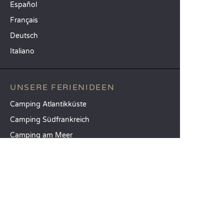
Español
Français
Deutsch
Italiano
UNSERE FERIENIDEEN
Camping Atlantikküste
Camping Südfrankreich
Camping am Meer
TOP-REISEZIELE
Camping Provinz Venedig
Camping Costa Brava
Camping Provinz Verona