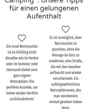
Camping : Unsere Tipps
Passage du Gois
, denn auf diesem charmanten
für einen gelungenen
Fleckchen Erde gibt es so viele Aktivitäten, die Sie
Aufenthalt
nach Herzenslust ausprobieren können!
Es ist unmöglich, über
L’Épine zu zweit
Noirmoutier zu
entdecken
Die Insel Noirmoutier
sprechen, ohne die
ist im Frühling nicht
Passage du Gois zu
Kaum hat man den Fuß auf Noirmoutier gesetzt,
dieselbe wie im Herbst
erwähnen, eine Straße,
beginnt auch schon die Zeit des romantischen
oder im Sommer: Jede
die mit den Gezeiten
Nichtstuns für
Paare
! Mit seinen 25 Stränden und
Jahreszeit bietet eine
auftaucht und wieder
Buchten ist es für Turteltauben ein Leichtes, den
ganz eigene
verschwindet. Ein
perfekten Ort für eine zauberhafte Auszeit zu finden,
Atmosphäre. Die
außergewöhnliches
in der sie sich gegenseitig tief in die Augen schauen
perfekte Ausrede, um
Naturphänomen, das
können.
immer wieder dorthin
man mindestens
zurückzukehren!
„Des Morgens früh fuhren wir los, auf jedem Weg,
einmal gesehen haben
einfach drauflos, auf unsrem Rade“: Dieses Lied von
muss.