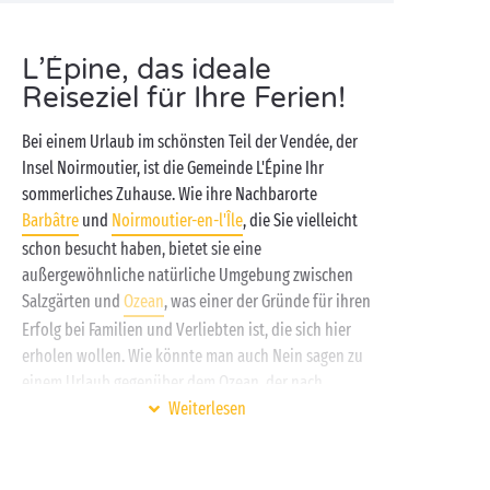
L’Épine, das ideale
Reiseziel für Ihre Ferien!
Bei einem Urlaub im schönsten Teil der Vendée, der
Insel Noirmoutier, ist die Gemeinde L'Épine Ihr
sommerliches Zuhause. Wie ihre Nachbarorte
Barbâtre
und
Noirmoutier-en-l'Île
, die Sie vielleicht
schon besucht haben, bietet sie eine
außergewöhnliche natürliche Umgebung zwischen
Salzgärten und
Ozean
, was einer der Gründe für ihren
Erfolg bei Familien und Verliebten ist, die sich hier
erholen wollen. Wie könnte man auch Nein sagen zu
einem Urlaub gegenüber dem Ozean, der nach
Mimosen, Meeresluft und Kiefern duftet?
Weiterlesen
Auf einem Camping Sandaya finden Sie alles, was Sie
für einen gelungenen Urlaub brauchen! Alle Wünsche