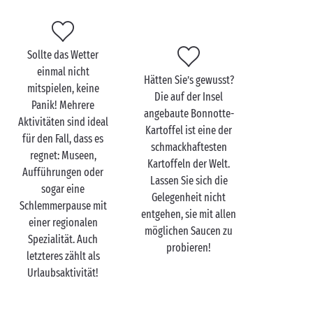
Yves Montand wird Ihr ständiger Begleiter während
Ihres Liebesurlaubs auf der Mimoseninsel sein. Und
das aus gutem Grund: Die beste Art, die Insel zu
Sollte das Wetter
entdecken, ist mit dem
Fahrrad
! Wenn Sie mit Ihrer
einmal nicht
Hätten Sie’s gewusst?
besseren Hälfte auf einem der zahlreichen Radwege
mitspielen, keine
Die auf der Insel
fahren, werden Sie bei jedem Tritt in die Pedale die
Panik! Mehrere
angebaute Bonnotte-
schönsten Panoramen entdecken, von den Salzgärten
Aktivitäten sind ideal
Kartoffel ist eine der
über die typischen Dörfer mit ihrem
für den Fall, dass es
schmackhaftesten
überwältigenden Charme bis hin zu den feinen
regnet: Museen,
Kartoffeln der Welt.
Sandstränden.
Aufführungen oder
Lassen Sie sich die
sogar eine
Gelegenheit nicht
Schlemmerpause mit
entgehen, sie mit allen
einer regionalen
möglichen Saucen zu
Spezialität. Auch
probieren!
letzteres zählt als
Urlaubsaktivität!