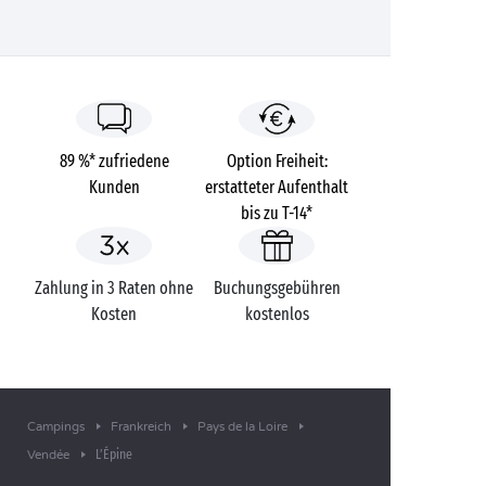
89 %* zufriedene
Option Freiheit:
Kunden
erstatteter Aufenthalt
bis zu T-14*
Zahlung in 3 Raten ohne
Buchungsgebühren
Kosten
kostenlos
Campings
Frankreich
Pays de la Loire
L’Épine
Vendée