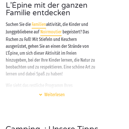
L’Épine mit der ganzen
werden erfüllt, dank der
Badebereiche
mit beheiztem
Familie entdecken
Schwimmbad, der klassischen und
ungewöhnlichen
Unterkünfte sowie der Aktivitäten und
Suchen Sie die
Familien
aktivität, die Kinder und
Serviceleistungen, die vor Ort angeboten werden.
Junggebliebene auf
Noirmoutier
begeistert? Das
Das Beste des Campings erwartet Sie bei Sandaya!
Fischen zu Fuß! Mit Stiefeln und Keschern
ausgerüstet, gehen Sie an einen der Strände von
L'Épine, um sich dieser Aktivität im Freien
hinzugeben, bei der Ihre Kinder lernen, die Natur zu
beobachten und zu respektieren. Eine schöne Art zu
lernen und dabei Spaß zu haben!
Wie sieht das restliche Programm Ihres
Familienurlaubs in der
Vendée
aus? Das hängt nur
Weiterlesen
von Ihnen ab! Besuchen Sie die Salzgärten, um alles
über das weiße Gold zu erfahren, fahren Sie mit dem
kleinen Zug oder dem Hippobus, machen Sie einen
Bootsausflug oder überqueren Sie bei Ebbe (achten
Sie dabei auf den Gezeitenkalender) die