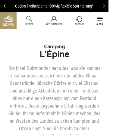
Option Freiheit: eine 100%ig flexible Stornierung*
Suchen
Sich anmelden
Kontakt
Menü
Camping
L’Épine
Die Insel Noirmoutier hat alles, was ein kleines
Inselparadies auszeichnet: ein mildes Klima,
Sandstrände, hübsche Dörfer mit viel Charme
und unzählige Aktivitäten im Freien – und das
alles nur einen Katzensprung vom Festland
entfernt. Diese angenehme Erfahrung werden
Sie bei Ihrem Aufenthalt in L'Épine machen, das
im Westen des Landes zwischen Sümpfen und
Ozean liegt. Sind Sie bereit, zu einer