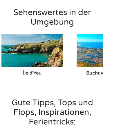
Sehenswertes in der
Umgebung
Île d'Yeu
Bucht von La Baule
Gute Tipps, Tops und
Flops, Inspirationen,
Ferientricks: