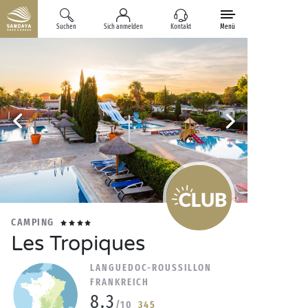
Suchen
Sich anmelden
Kontakt
Menü
CAMPING
Les Tropiques
LANGUEDOC-ROUSSILLON
FRANKREICH
8.3
/10
345