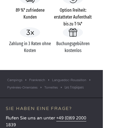
89 %* zufriedene
Option Freiheit:
Kunden
erstatteter Aufenthalt
bis zu T-14*
Zahlung in 3 Raten ohne
Buchungsgebühren
Kosten
kostenlos
Campings
Frankreich
Languedoc-Roussillon
Les Tropiques
Pyrénées-Orientales
Torreilles
SIE HABEN EINE FRAGE?
Rufen Sie uns an unter
+49 (0)69 2000
1839