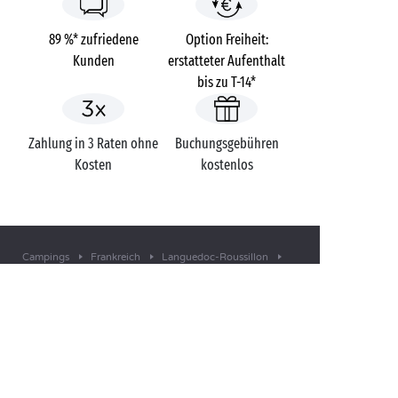
89 %* zufriedene
Option Freiheit:
Kunden
erstatteter Aufenthalt
bis zu T-14*
Zahlung in 3 Raten ohne
Buchungsgebühren
Kosten
kostenlos
Campings
Frankreich
Languedoc-Roussillon
Les Tropiques
Pyrénées-Orientales
Torreilles
SIE HABEN EINE FRAGE?
Rufen Sie uns an unter
+49 (0)69 2000
1839