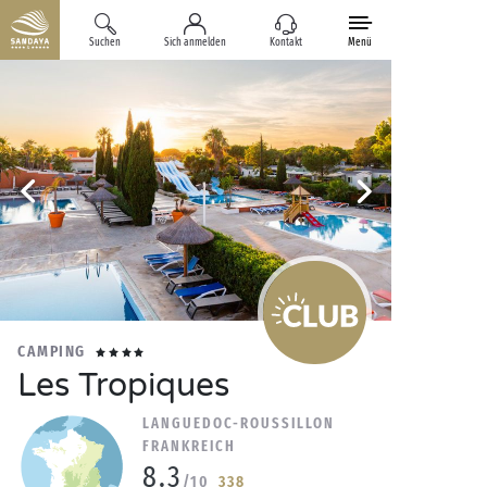
Suchen
Sich anmelden
Kontakt
Menü
CAMPING
Les Tropiques
LANGUEDOC-ROUSSILLON
FRANKREICH
8.3
/10
338