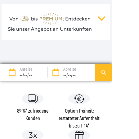
Von
bis
: Entdecken
Sie unser Angebot an Unterkünften
Anreise
Abreise
--/--/--
--/--/--
89 %* zufriedene
Option Freiheit:
Kunden
erstatteter Aufenthalt
bis zu T-14*