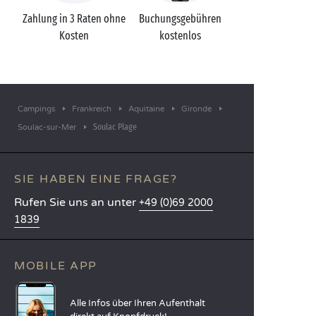
Zahlung in 3 Raten ohne
Buchungsgebühren
Kosten
kostenlos
Campings
Frankreich
Aquitaine
Gironde
Soulac Plage
Soulac-sur-Mer
SIE HABEN EINE FRAGE?
Rufen Sie uns an unter
+49 (0)69 2000
1839
MOBILE APP
Alle Infos über Ihren Aufenthalt