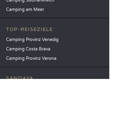
Camping Südfrankreich
Camping am Meer
TOP-REISEZIELE
Camping Provinz Venedig
Camping Costa Brava
Camping Provinz Verona
SANDAYA
Empfangen Sie unseren Newsletter
Entdecken Sie unseren Katalog
Vergleichen Sie unsere Unterkünfte
Vergleichen Sie unsere Stellplätze
Unsere CSR-Verpflichtungen
Gruppen und Seminare