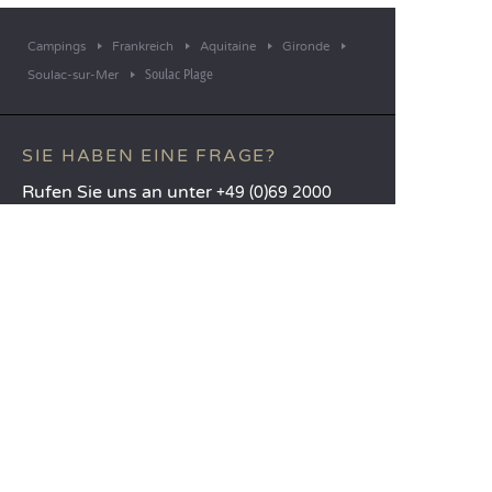
Campings
Frankreich
Aquitaine
Gironde
Soulac Plage
Soulac-sur-Mer
SIE HABEN EINE FRAGE?
Rufen Sie uns an unter
+49 (0)69 2000
1839
MOBILE APP
Alle Infos über Ihren Aufenthalt
direkt auf Knopfdruck!
Weitere Infos