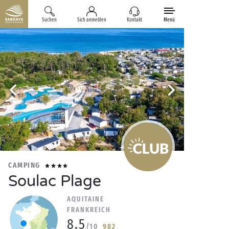
Suchen
Sich anmelden
Kontakt
Menü
CAMPING
Soulac Plage
AQUITAINE
FRANKREICH
8.5
/10
982