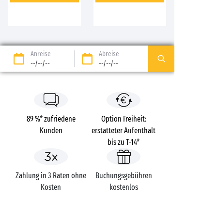
Anreise
Abreise
--/--/--
--/--/--
89 %* zufriedene
Option Freiheit:
Kunden
erstatteter Aufenthalt
bis zu T-14*
Zahlung in 3 Raten ohne
Buchungsgebühren
Kosten
kostenlos