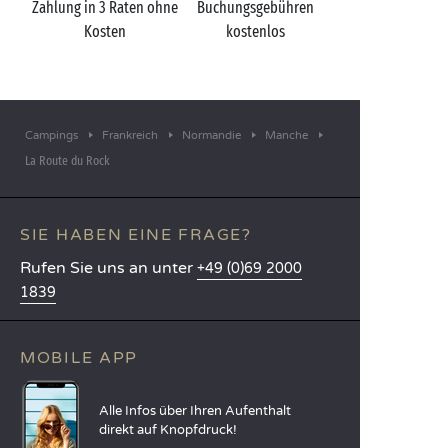
Zahlung in 3 Raten ohne
Buchungsgebühren
Kosten
kostenlos
Campings
Frankreich
Normandie
Manche
La Route du Rock
SIE HABEN EINE FRAGE?
Rufen Sie uns an unter
+49 (0)69 2000
1839
MOBILE APP
Alle Infos über Ihren Aufenthalt
direkt auf Knopfdruck!