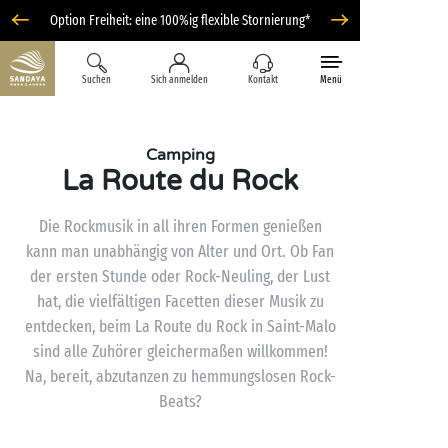
Option Freiheit: eine 100%ig flexible Stornierung*
Suchen
Sich anmelden
Kontakt
Menü
Camping
La Route du Rock
Die Rockmusik in all ihren Formen genießen
kann man unabhängig von Alter und Ort. Ob Fan
der ersten Stunde oder Rock-Neuling, der Lust
hat, die vielfältigen Facetten dieser Musik zu
entdecken, beim La Route du Rock in Saint-Malo
sind alle Zuhörer gleichermaßen willkommen!
Na, bereit, abzutanzen zu hemmungslosen Rock-
Beats?