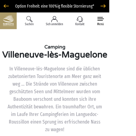
Option Freiheit: eine 100%ig flexible Stornierung*
Suchen
Sich anmelden
Kontakt
Menü
Camping
Villeneuve-lès-Maguelone
In Villeneuve-lès-Maguelone sind die üblichen
zubetonierten Touristenorte am Meer ganz weit
weg … Die Strände von Villeneuve zwischen
geschützten Seen und Mittelmeer wurden vom
Bauboom verschont und konnten sich ihre
Authentizität bewahren. Ein traumhafter Ort, um
im Laufe Ihrer Campingferien im Languedoc-
Roussillon einen Sprung ins erfrischende Nass
zu wagen!