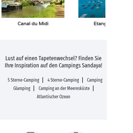
Canal du Midi
Etang de Thau
Lust auf einen Tapetenwechsel? Finden Sie
Ihre Inspiration auf den Campings Sandaya!
5 Sterne-Camping
4 Sterne-Camping
Camping
Glamping
Camping an der Meeresküste
Atlantischer Ozean