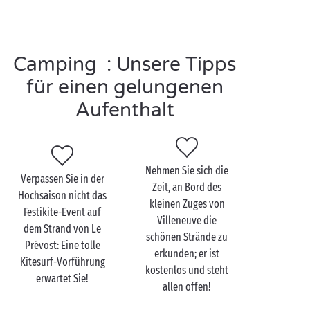
genießen!
Und wenn Sie mit kleinen Abenteurern anreisen,
Camping : Unsere Tipps
lassen Sie sie ihre überschüssige Energie im
Vergnügungspark Rochers de Maguelone im Herzen
für einen gelungenen
des Waldes loswerden. Hier können Kleine und Große
Aufenthalt
auf den Hochseilparcours von Baum zu Baum
klettern, sich in höchster Geschwindigkeit über die
riesige Seilbahnrutsche abwärts schwingen und in
einem Laserpark in Originalgröße wilde Kämpfe
Nehmen Sie sich die
austragen!
Verpassen Sie in der
Zeit, an Bord des
Hochsaison nicht das
kleinen Zuges von
Festikite-Event auf
Villeneuve die
dem Strand von Le
schönen Strände zu
Villeneuve-lès-
Prévost: Eine tolle
erkunden; er ist
Maguelone zu zweit
Kitesurf-Vorführung
kostenlos und steht
entdecken
erwartet Sie!
allen offen!
Garrigues, lagunes en mediterrane kust: dit trio