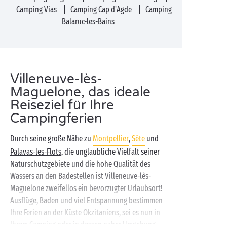
Camping Vias
Camping Cap d'Agde
Camping
Balaruc-les-Bains
Villeneuve-lès-
Maguelone, das ideale
Reiseziel für Ihre
Campingferien
Durch seine große Nähe zu
Montpellier
,
Sète
und
Palavas-les-Flots,
die unglaubliche Vielfalt seiner
Naturschutzgebiete und die hohe Qualität des
Wassers an den Badestellen ist Villeneuve-lès-
Maguelone zweifellos ein bevorzugter Urlaubsort!
Ausflüge, Baden und viel Entspannung bestimmen
Ihre Ferien an der Küste Okzitaniens, sei es nun in
Ihrem Camping oder in dessen naher Umgebung.