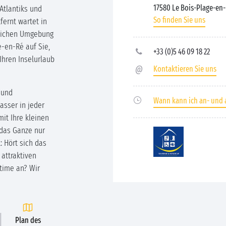
17580 Le Bois-Plage-en
Atlantiks und
So finden Sie uns
ernt wartet in
rlichen Umgebung
e-en-Ré auf Sie,
+33 (0)5 46 09 18 22
 Ihren Inselurlaub
Kontaktieren Sie uns
 und
Wann kann ich an- und 
sser in jeder
mit Ihre kleinen
 das Ganze nur
: Hört sich das
 attraktiven
time an? Wir
Plan des