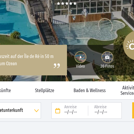
zeit auf der Île de Ré in 50 m
zum Ozean
Video
20 Fotos
Aktivi
künfte
Stellplätze
Baden & Wellness
Servic
Anreise
Abreise
--/--/--
--/--/--