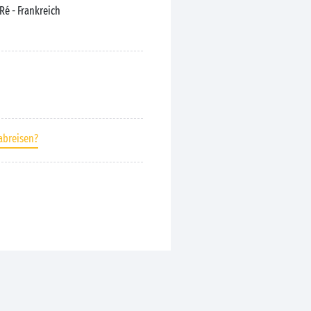
-Ré
- Frankreich
abreisen?