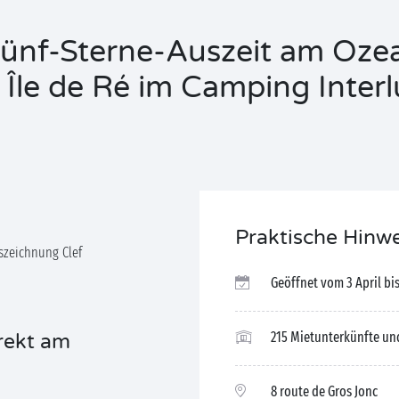
Fünf-Sterne-Auszeit am Oze
 Île de Ré im Camping Inter
Praktische Hinw
szeichnung Clef
Geöffnet vom 3 April bi
215 Mietunterkünfte und
rekt am
8 route de Gros Jonc