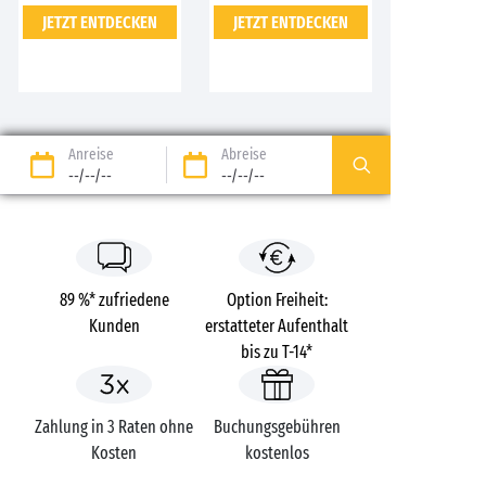
JETZT ENTDECKEN
JETZT ENTDECKEN
Anreise
Abreise
--/--/--
--/--/--
89 %* zufriedene
Option Freiheit:
Kunden
erstatteter Aufenthalt
bis zu T-14*
Zahlung in 3 Raten ohne
Buchungsgebühren
Kosten
kostenlos