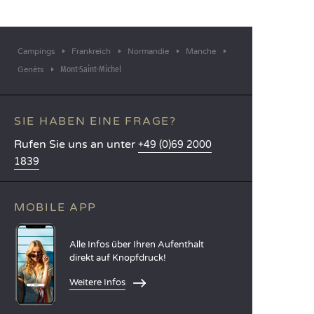
Campings
Frankreich
Normandie
Manche
Mont-Saint-Michel
Genêts
SIE HABEN EINE FRAGE?
Rufen Sie uns an unter
+49 (0)69 2000
1839
MOBILE APP
Alle Infos über Ihren Aufenthalt
direkt auf Knopfdruck!
Weitere Infos